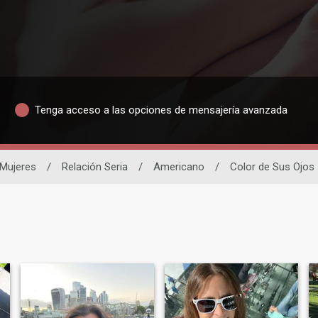
Tenga acceso a las opciones de mensajería avanzada
Mujeres
/
Relación Seria
/
Americano
/
Color de Sus Ojos