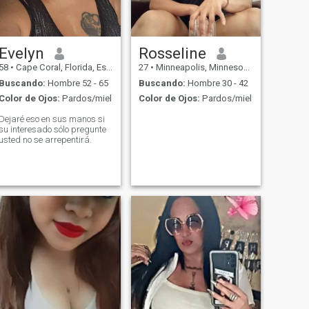
Evelyn
Rosseline
58
•
Cape Coral, Florida, Estados Unidos
27
•
Minneapolis, Minnesota, Estados Unidos
Buscando:
Hombre 52 - 65
Buscando:
Hombre 30 - 42
Color de Ojos:
Pardos/miel
Color de Ojos:
Pardos/miel
Dejaré eso en sus manos si
su interesado sólo pregunte
usted no se arrepentirá.