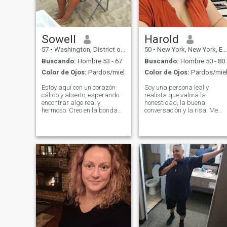
Sowell
Harold
57
•
Washington, District of Columbia, Estados Unidos
50
•
New York, New York, Estados Unidos
Buscando:
Hombre 53 - 67
Buscando:
Hombre 50 - 80
Color de Ojos:
Pardos/miel
Color de Ojos:
Pardos/mie
Estoy aquí con un corazón
Soy una persona leal y
cálido y abierto, esperando
realista que valora la
encontrar algo real y
honestidad, la buena
hermoso. Creo en la bondad,
conversación y la risa. Me
la sinceridad y la magia
encanta pasar tiempo con la
especial que dos personas
familia, probar cosas
pueden crear juntas. Soy una
nuevas y disfrutar de los
mujer que valora la profunda
pequeños momentos de la
conexión emocional, el
vida. Buscando a alguien
romance y el interés genuino
que sea amable, consistente
el uno en el otro. En mi
y listo para algo
mundo, hay espacio para el
significativo.
amor, la risa, la ternura y la
pasión. No estoy aquí para
jugar. Estoy aquí para
construir algo significativo
con un hombre que ve el
mundo a través de un
corazón cálido y ojos