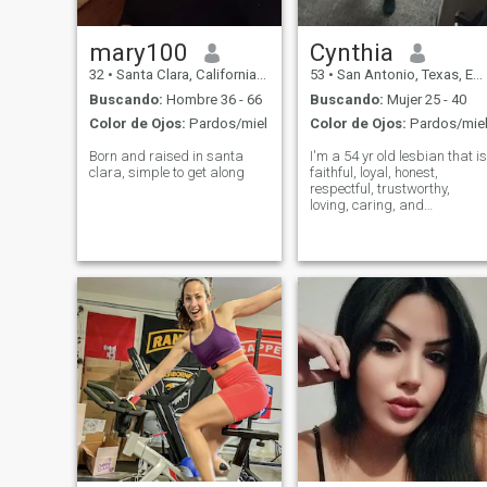
honestos.
mary100
Cynthia
32
•
Santa Clara, California, Estados Unidos
53
•
San Antonio, Texas, Estados Unidos
Buscando:
Hombre 36 - 66
Buscando:
Mujer 25 - 40
Color de Ojos:
Pardos/miel
Color de Ojos:
Pardos/mie
Born and raised in santa
I'm a 54 yr old lesbian that is
clara, simple to get along
faithful, loyal, honest,
respectful, trustworthy,
loving, caring, and
affectionate and who likes to
play pool, play darts, go
bowling, go fishing, go to the
theater to go and see a good
movie, and stay home and
stream