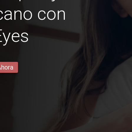
cano con
Eyes
Ahora