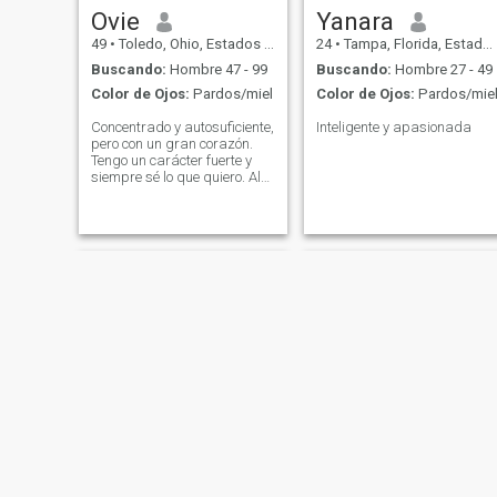
Ovie
Yanara
49
•
Toledo, Ohio, Estados Unidos
24
•
Tampa, Florida, Estados Unidos
Buscando:
Hombre 47 - 99
Buscando:
Hombre 27 - 49
Color de Ojos:
Pardos/miel
Color de Ojos:
Pardos/mie
Concentrado y autosuficiente,
Inteligente y apasionada
pero con un gran corazón.
Tengo un carácter fuerte y
siempre sé lo que quiero. Al
mismo tiempo, soy el tipo de
amigo y compañero leal y
bondadoso con el que
puedes contar en cualquier
situación. Buscando a
alguien genuino con quien
compartir las aventuras de
la vida. - Yo también. - ¡Sí, yo
también! Estoy buscando a
alguien ambicioso, positivo, y
listo para construir un futuro
extraordinario juntos.
Creemos una vida de la que
no necesitemos unas
vacaciones. ¿Listo para
hacer las maletas y ver a
dónde nos lleva el viaje?
Jorge
June