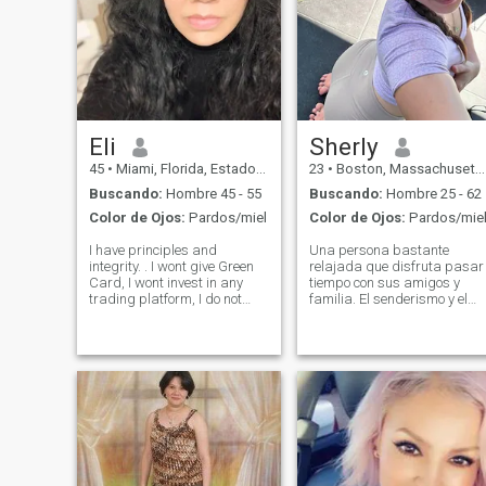
Eli
Sherly
45
•
Miami, Florida, Estados Unidos
23
•
Boston, Massachusetts, Estados Unidos
Buscando:
Hombre 45 - 55
Buscando:
Hombre 25 - 62
Color de Ojos:
Pardos/miel
Color de Ojos:
Pardos/mie
I have principles and
Una persona bastante
integrity. . I wont give Green
relajada que disfruta pasar
Card, I wont invest in any
tiempo con sus amigos y
trading platform, I do not
familia. El senderismo y el
send money, I no request
yoga son dos de mis
money, I no send photos with
actividades favoritas. Busco
few clothes. My photos are
un hombre aventurero con el
recent, I will contact only with
que también sea fácil
real person. Must be able to
llevarse bien. Si es usted, no
video call to verify identity.
dude en ponerse en contacto
Please, if you wrote nothing in
conmigo🤭
your profile, no need contact
me. I studied in Le Cordon
Bleu, and I have an expertise
in Peruvian Gastronomy I try