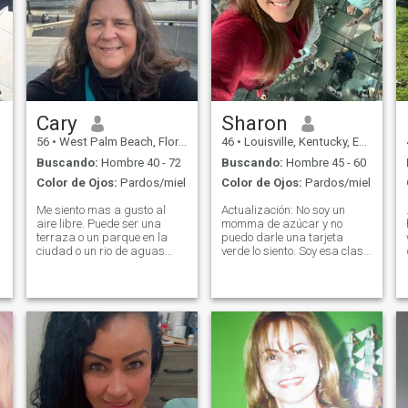
Cary
Sharon
56
•
West Palm Beach, Florida, Estados Unidos
46
•
Louisville, Kentucky, Estados Unidos
Buscando:
Hombre 40 - 72
Buscando:
Hombre 45 - 60
l
Color de Ojos:
Pardos/miel
Color de Ojos:
Pardos/miel
Me siento mas a gusto al
Actualización: No soy un
. I want
aire libre. Puede ser una
momma de azúcar y no
terraza o un parque en la
puedo darle una tarjeta
ciudad o un rio de aguas
verde lo siento. Soy esa clase
transparentes. Vivo en
de persona que ama
Florida, Estados. I prefer the
incondicionalmente, que se
outside. It may be a terrace
levantará para usted y
bar in a busy city or a crystal
estará allí siempre que
clear swimming river in the
usted me necesite. Estoy
forest.
esperando la misma
espalda, quiero un
compañero, mi mejor amigo...
Me encanta reír y sonreír
tanto como pueda. Quiero
disfrutar de la vida, sin