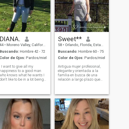
DIANA.
Sweet**
44
•
Moreno Valley, California, Estados Unidos
58
•
Orlando, Florida, Estados Unidos
Buscando:
Hombre 42 - 72
Buscando:
Hombre 60 - 75
Color de Ojos:
Pardos/miel
Color de Ojos:
Pardos/miel
 to give all my
Antigua mujer profesional,
happiness to a good man
elegante y orientada a la
who knows what he wants I
familia en busca de una
don't like to be in a lot being
relación a largo plazo que
in social networks I like to
lleva al matrimonio con un
listen to documentaries on
hombre amoroso y
personal and family
respetuoso con el mismo
improvement I love to cook
interés para compartir la
and I don't smoke I don't
vida con. Considérese a mí
drink I like to walk being in
misma dulce, espiritual y
the quiet beach i love going to
amorosa dama, activa,
rosario island for the quiet
fuerte valores éticos y
and isolated from the noise to
morales, confiable, fácil de ir,
be on picnics and share with
buen sentido del humor, leal,
family and partner. I am a
apasionado y compasivo.