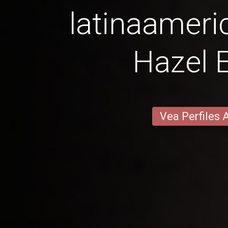
latinaameri
Hazel 
Vea Perfiles 