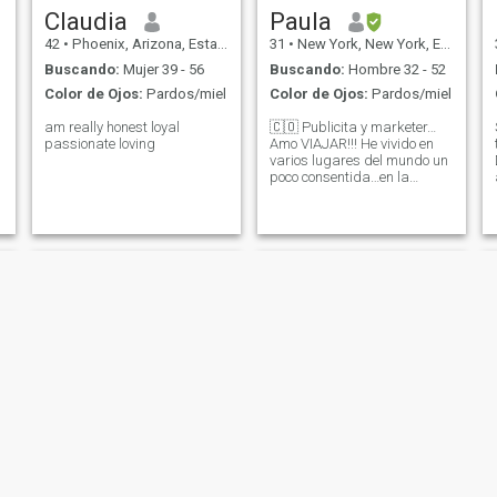
Claudia
Paula
42
•
Phoenix, Arizona, Estados Unidos
31
•
New York, New York, Estados Unidos
Buscando:
Mujer 39 - 56
Buscando:
Hombre 32 - 52
l
Color de Ojos:
Pardos/miel
Color de Ojos:
Pardos/miel
am really honest loyal
🇨🇴 Publicita y marketer…
passionate loving
Amo VIAJAR!!! He vivido en
varios lugares del mundo un
poco consentida…en la
aventura de ser una aupair
en NY
NUEVO
Karen
Clara