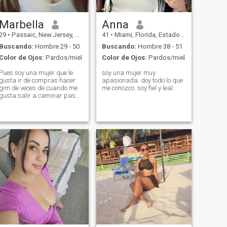
Marbella
Anna
29
•
Passaic, New Jersey, Estados Unidos
41
•
Miami, Florida, Estados Unidos
Buscando:
Hombre 29 - 50
Buscando:
Hombre 38 - 51
Color de Ojos:
Pardos/miel
Color de Ojos:
Pardos/miel
Pues soy una mujer que le
soy una mujer muy
gusta ir de compras hacer
apasionada. doy todo lo que
gim de veces de cuando me
me conozco. soy fiel y leal.
gusta salir a caminar pasar
tiempo con las perosnas que
quiero me gusta las fotos las
redes sociales que me gusta
bailar me gusta ir al
karaoke y también me gusta
ir a citas conocer personas
geniales me gusta escribir