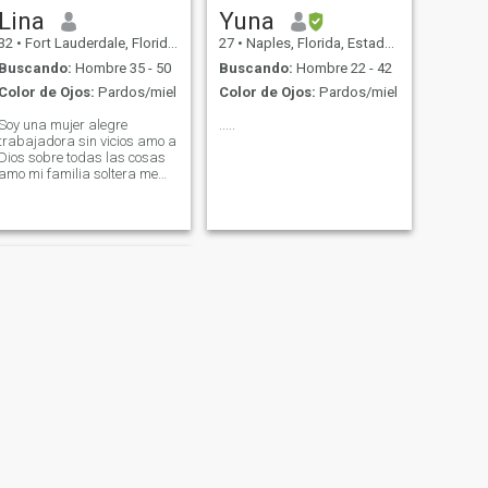
Lina
Yuna
32
•
Fort Lauderdale, Florida, Estados Unidos
27
•
Naples, Florida, Estados Unidos
Buscando:
Hombre 35 - 50
Buscando:
Hombre 22 - 42
Color de Ojos:
Pardos/miel
Color de Ojos:
Pardos/miel
Soy una mujer alegre
.....
trabajadora sin vicios amo a
Dios sobre todas las cosas
amo mi familia soltera me
encanta viajar bailar salsa y
soy soñadora me encanta
alcanzar metas
SIGUIENTE
Evelyn