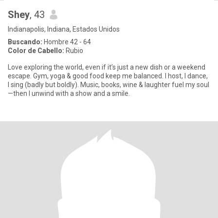
Shey
, 43
Indianapolis, Indiana, Estados Unidos
Buscando:
Hombre 42 - 64
Color de Cabello:
Rubio
Love exploring the world, even if it’s just a new dish or a weekend
escape. Gym, yoga & good food keep me balanced. I host, I dance,
I sing (badly but boldly). Music, books, wine & laughter fuel my soul
—then I unwind with a show and a smile.