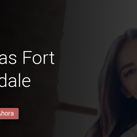
nas Fort
dale
Ahora