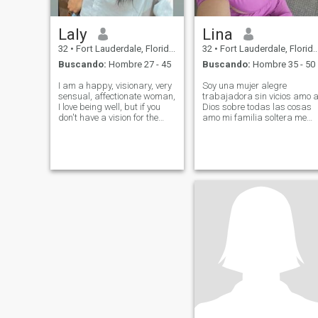
Laly
Lina
32
•
Fort Lauderdale, Florida, Estados Unidos
32
•
Fort Lauderdale, Florida, Estados Unidos
Buscando:
Hombre 27 - 45
Buscando:
Hombre 35 - 50
I am a happy, visionary, very
Soy una mujer alegre
sensual, affectionate woman,
trabajadora sin vicios amo 
I love being well, but if you
Dios sobre todas las cosas
don't have a vision for the
amo mi familia soltera me
future, life projects, don’t
encanta viajar bailar salsa 
write me I am a happy,
soy soñadora me encanta
visionary, very sensual,
alcanzar metas
affectionate woman, I love
being well, but if you don't
have a vision for the future,
life projects, if you don't have
money or at least want to get
it, please don't text me, thank
you 🙏