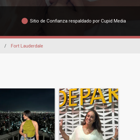
Sitio de Confianza respaldado por Cupid Media
/
Fort Lauderdale