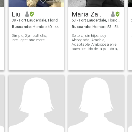
Liu
Maria Zambrano
39
•
Fort Lauderdale, Florida, Estados Unidos
53
•
Fort Lauderdale, Florida, Estados Unidos
Buscando:
Hombre 40 - 44
Buscando:
Hombre 53 - 54
Simple, Sympathetic,
Soltera, sin hijos, soy
a
intelligent and more!
Abnegada, Amable,
Adaptable, Ambiciosa en el
buen sentido de la palabra;
y
soy buena Amiga, Atenta,
Auto Disciplinada,
Bondadosa, Caritativa,
Colaboradora, Coherente
ante cualquier circunstancia,
Confidente, Conciliadora,
Constante,
Cordial,Comprensiva,
Cuidadosa, Curiosa,
Decidida, Diligente,
Dialogadora, Discreta,
Equitativa, Eficaz, Empática,
Esforzada, Esperanzadora,
Exigente, siempre con mucha
Fé, Estable Emocionalmente
♥️💃🏻👩🏻‍💻