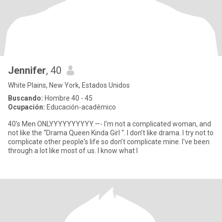
Jennifer
, 40
White Plains, New York, Estados Unidos
Buscando:
Hombre 40 - 45
Ocupación:
Educación-académico
40’s Men ONLYYYYYYYYYY.—- I'm not a complicated woman, and
not like the “Drama Queen Kinda Girl “. I don’t like drama. I try not to
complicate other people's life so don’t complicate mine. I've been
through a lot like most of us. I know what I