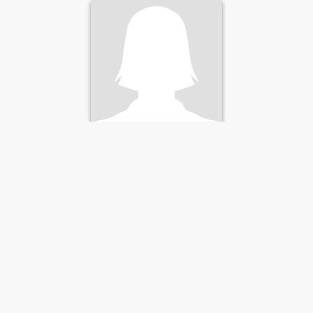
Eugenia
50
•
Uyuni, Potosí, Bolivia
Buscando:
Hombre 35 - 50
Estado civil:
Separado/a