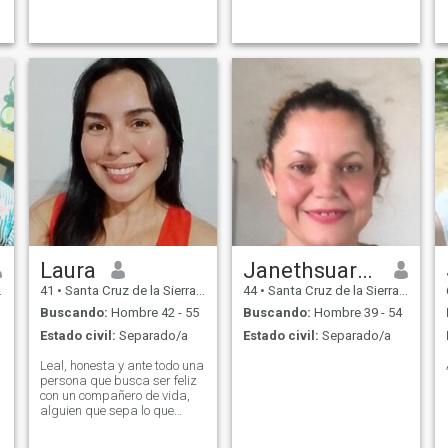
Laura
Janethsuarez
41
•
Santa Cruz de la Sierra, Santa Cruz, Bolivia
44
•
Santa Cruz de la Sierra, Santa Cruz, Bolivia
Buscando:
Hombre 42 - 55
Buscando:
Hombre 39 - 54
Estado civil:
Separado/a
Estado civil:
Separado/a
Leal, honesta y ante todo una
persona que busca ser feliz
con un compañero de vida,
alguien que sepa lo que
quiere y comparta su tiempo
conmigo