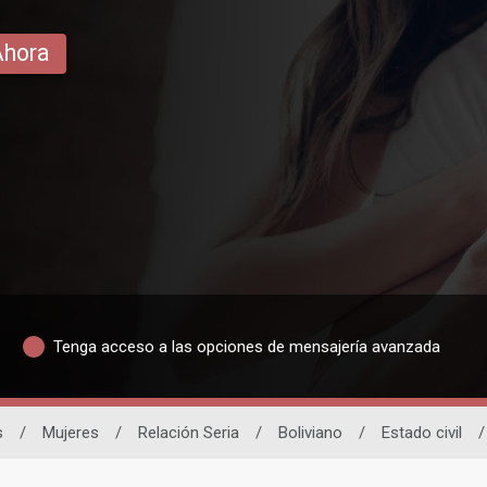
Ahora
Tenga acceso a las opciones de mensajería avanzada
s
/
Mujeres
/
Relación Seria
/
Boliviano
/
Estado civil
/