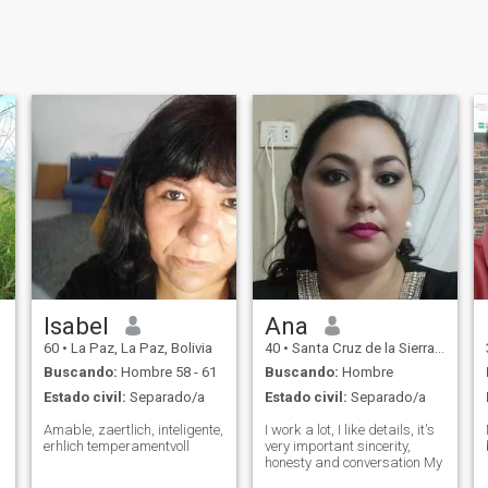
Isabel
Ana
60
•
La Paz, La Paz, Bolivia
40
•
Santa Cruz de la Sierra, Santa Cruz, Bolivia
Buscando:
Hombre 58 - 61
Buscando:
Hombre
Estado civil:
Separado/a
Estado civil:
Separado/a
Amable, zaertlich, inteligente,
I work a lot, I like details, it's
erhlich temperamentvoll
very important sincerity,
honesty and conversation My