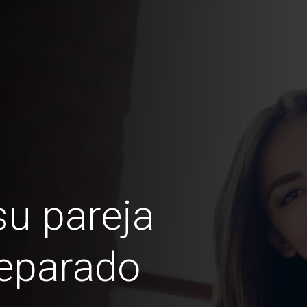
u pareja
separado