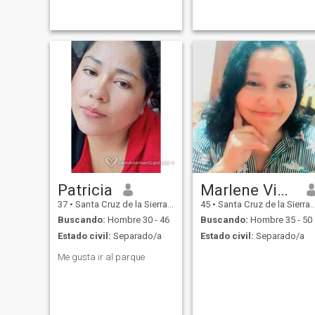
veces solo me siento en el
sofá por la noche y veo una
película. Respeto las
opiniones de la gente y odio
las mentiras.
Patricia
Marlene Vinacha Perez
37
•
Santa Cruz de la Sierra, Santa Cruz, Bolivia
45
•
Santa Cruz de la Sierra, Santa Cruz, Bolivia
Buscando:
Hombre 30 - 46
Buscando:
Hombre 35 - 50
Estado civil:
Separado/a
Estado civil:
Separado/a
Me gusta ir al parque