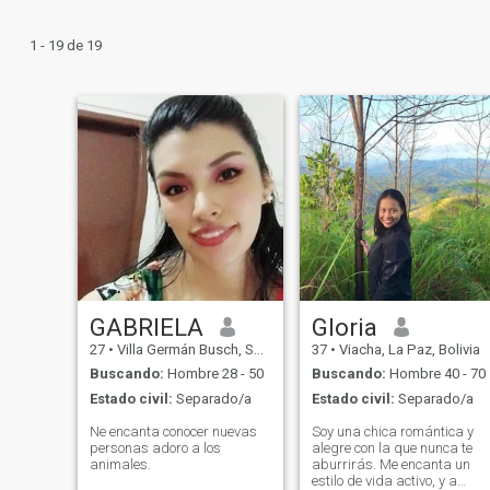
1 - 19 de 19
GABRIELA
Gloria
27
•
Villa Germán Busch, Santa Cruz, Bolivia
37
•
Viacha, La Paz, Bolivia
Buscando:
Hombre 28 - 50
Buscando:
Hombre 40 - 70
Estado civil:
Separado/a
Estado civil:
Separado/a
Ne encanta conocer nuevas
Soy una chica romántica y
personas adoro a los
alegre con la que nunca te
animales.
aburrirás. Me encanta un
estilo de vida activo, y a