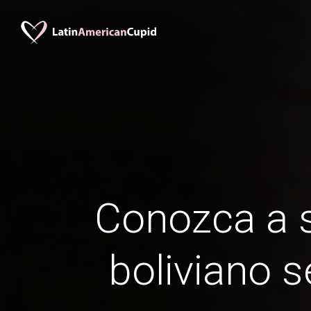
Conozca a s
boliviano 