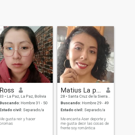
Ross
Matius La patrona
33
•
La Paz, La Paz, Bolivia
28
•
Santa Cruz de la Sierra, Santa Cruz, Bolivia
Buscando:
Hombre 31 - 50
Buscando:
Hombre 29 - 49
Estado civil:
Separado/a
Estado civil:
Separado/a
Me gusta reir y hacer
Me encanta Aser deporte y
bromas
me gusta decir las cosas de
frente soy romántica