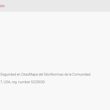
ión
s
Seguridad en Citas
Mapa del Sitio
Normas de la Comunidad
107, USA, reg. number 5529030.