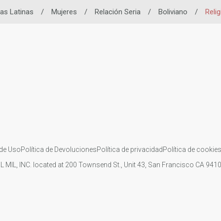
tas Latinas
/
Mujeres
/
Relación Seria
/
Boliviano
/
Relig
de Uso
Política de Devoluciones
Política de privacidad
Política de cookie
IL MIL, INC. located at 200 Townsend St., Unit 43, San Francisco CA 94