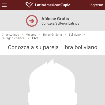
Ingresar
Afiliese Gratis
Conozca Solteros Latinos
Citas Latinas
>
Mujeres
>
Relación Seria
>
Boliviano
>
Su Signo Zodiacal
>
Libra
Conozca a su pareja Libra boliviano