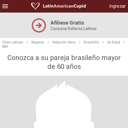
Ingresar
Afiliese Gratis
Conozca Solteros Latinos
Citas Latinas
>
Mujeres
>
Relación Seria
>
Brasileño
>
Su Edad
>
60+
Conozca a su pareja brasileño mayor
de 60 años