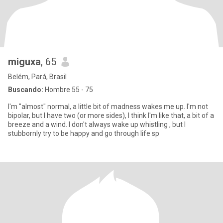
miguxa
, 65
Belém, Pará, Brasil
Buscando:
Hombre 55 - 75
I'm "almost" normal, a little bit of madness wakes me up. I'm not
bipolar, but I have two (or more sides), I think I'm like that, a bit of a
breeze and a wind. I don't always wake up whistling , but I
stubbornly try to be happy and go through life sp