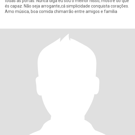
todas as portas. Nunca diga eu sou o melhor nisso, mostre do que
és capaz. Não seja arrogante,cá simplicidade conquista corações.
Amo música, boa comida chimarrão entre amigos e família