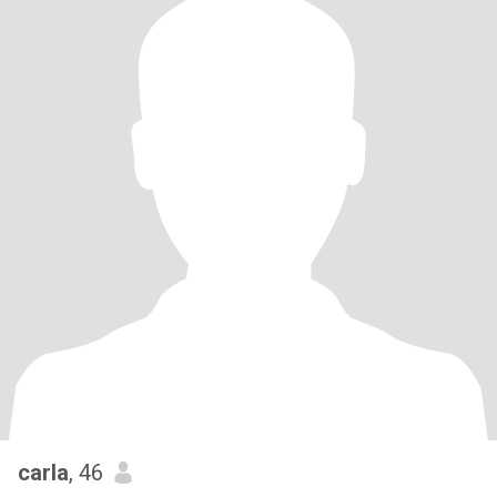
carla
, 46