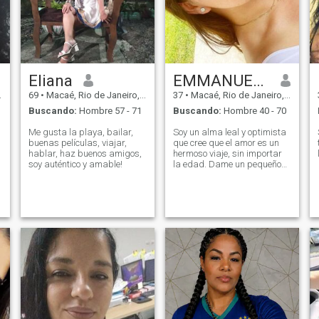
Eliana
EMMANUELLA
69
•
Macaé, Rio de Janeiro, Brasil
37
•
Macaé, Rio de Janeiro, Brasil
Buscando:
Hombre 57 - 71
Buscando:
Hombre 40 - 70
Me gusta la playa, bailar,
Soy un alma leal y optimista
buenas películas, viajar,
que cree que el amor es un
hablar, haz buenos amigos,
hermoso viaje, sin importar
soy auténtico y amable!
la edad. Dame un pequeño
jardín, y lo pintaré con flores
florecientes; dame una
cocina, y compartiré el calor
de platos chinos caseros.
Música, paseos por la playa,
o tomados de la mano bajo
los árboles... estos son los
momentos que aprecio.