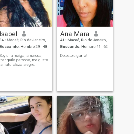
Isabel
Ana Mara
34
•
Macaé, Rio de Janeiro, Brasil
41
•
Macaé, Rio de Janeiro, Brasil
Buscando:
Hombre 29 - 48
Buscando:
Hombre 41 - 62
Soy una meiga, amorosa,
Detesto cigarro!!!
tranquila persona, me gusta
la naturaleza alegre.