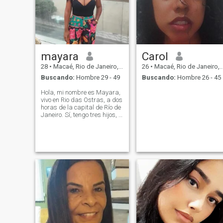
mayara
Carol
28
•
Macaé, Rio de Janeiro, Brasil
26
•
Macaé, Rio de Janeiro, Brasil
Buscando:
Hombre 29 - 49
Buscando:
Hombre 26 - 45
Hola, mi nombre es Mayara,
vivo en Rio das Ostras, a dos
horas de la capital de Río de
Janeiro. Sí, tengo tres hijos, E
que\aqui a loja para
monheiro ou somensamente
a caminho do caminho. essa
que, que se conseguinte, que
se que me cree en el amor.
Nporque he suferido mucho
en todas las relaciones con
brasileños. nso Si usted está
después de sexo virtual o
desnudos por favor no hable
conmigo. ima quero love e ser
love, valor e ser valuado!