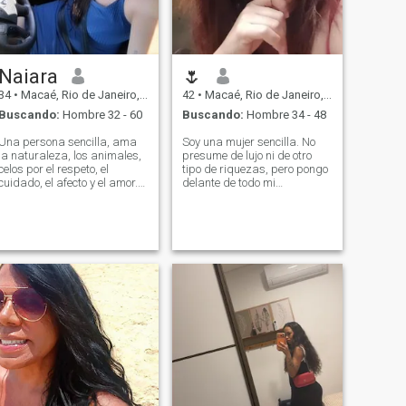
Naiara
🌷
34
•
Macaé, Rio de Janeiro, Brasil
42
•
Macaé, Rio de Janeiro, Brasil
Buscando:
Hombre 32 - 60
Buscando:
Hombre 34 - 48
Una persona sencilla, ama
Soy una mujer sencilla. No
la naturaleza, los animales,
presume de lujo ni de otro
celos por el respeto, el
tipo de riquezas, pero pongo
cuidado, el afecto y el amor.
delante de todo mi
En busca de alguien que
sinceridad carácter
quiera amar y ser amado,
amabilidad y honestidad.
cuidando y siendo cuidado.
Quiero a alguien que quiera
hijos porque quiero tener una
familia.