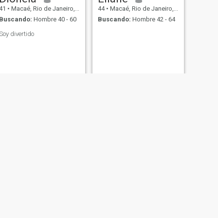
41
•
Macaé, Rio de Janeiro, Brasil
44
•
Macaé, Rio de Janeiro, Brasil
Buscando:
Hombre 40 - 60
Buscando:
Hombre 42 - 64
Soy divertido
SIGUIENTE
Sol
98
•
Macaé, Rio de Janeiro, Brasil