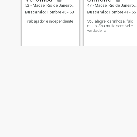
52
•
Macaé, Rio de Janeiro, Brasil
47
•
Macaé, Rio de Janeiro, Brasil
Buscando:
Hombre 45 - 58
Buscando:
Hombre 41 - 56
Trabajador e independiente
Sou alegre, carinhosa, falo
muito. Sou muito sensível e
verdadeira.
Kathy
Natays
26
•
Macaé, Rio de Janeiro, Brasil
30
•
Macaé, Rio de Janeiro, Brasil