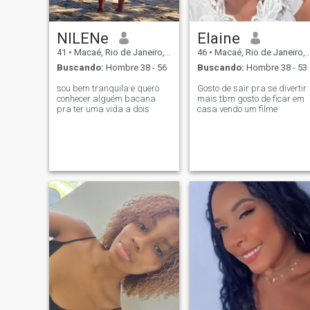
NILENe
Elaine
41
•
Macaé, Rio de Janeiro, Brasil
46
•
Macaé, Rio de Janeiro, Brasil
Buscando:
Hombre 38 - 56
Buscando:
Hombre 38 - 53
sou bem tranquila e quero
Gosto de sair pra se divertir
conhecer alguém bacana
mais tbm gosto de ficar em
pra ter uma vida a dois
casa vendo um filme