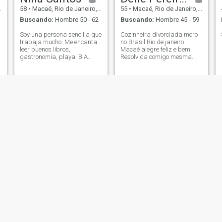
58
•
Macaé, Rio de Janeiro, Brasil
55
•
Macaé, Rio de Janeiro, Brasil
Buscando:
Hombre 50 - 62
Buscando:
Hombre 45 - 59
Soy una persona sencilla que
Cozinheira divorciada moro
trabaja mucho. Me encanta
no Brasil Rio de janeiro
leer buenos libros,
Macaé alegre feliz e bem.
gastronomía, playa. BIA
Resolvida comigo mesma
Música. Y una buena
não preciso de terapia doce
película
meiga gentil mais firme pé
no chão
Gilciara
Cris
31
•
Macaé, Rio de Janeiro, Brasil
45
•
Macaé, Rio de Janeiro, Brasil