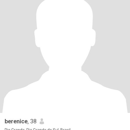
berenice
, 38