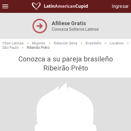
Ingresar
Afiliese Gratis
Conozca Solteros Latinos
Citas Latinas
>
Mujeres
>
Relación Seria
>
Brasileño
>
Location
>
São Paulo
>
Ribeirão Prêto
Conozca a su pareja brasileño
Ribeirão Prêto