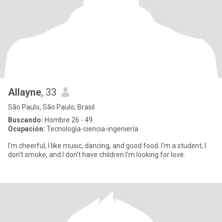
Allayne
, 33
São Paulo, São Paulo, Brasil
Buscando:
Hombre 26 - 49
Ocupación:
Tecnología-ciencia-ingeniería
I'm cheerful, I like music, dancing, and good food. I'm a student, I
don't smoke, and I don't have children.I'm looking for love.