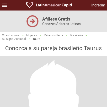
Ingresar
Afiliese Gratis
Conozca Solteros Latinos
Citas Latinas
>
Mujeres
>
Relación Seria
>
Brasileño
>
Su Signo Zodiacal
>
Tauro
Conozca a su pareja brasileño Taurus