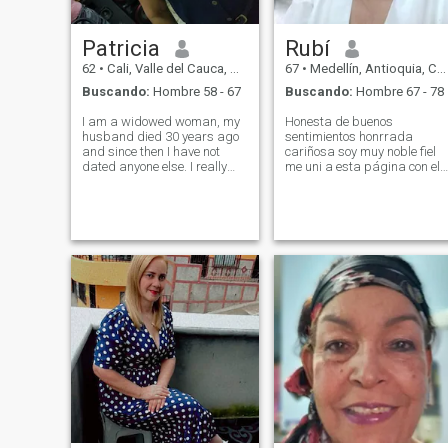
Patricia
Rubí
62
•
Cali, Valle del Cauca, Colombia
67
•
Medellín, Antioquia, Colombia
Buscando:
Hombre 58 - 67
Buscando:
Hombre 67 - 78
I am a widowed woman, my
Honesta de buenos
husband died 30 years ago
sentimientos honrrada
and since then I have not
cariñosa soy muy noble fiel
dated anyone else. I really
me uni a esta página con el
like cooking, reading,
fin de encontrar un hombre
dancing and talking about
libre sin compromisos
many interests. My friends
honesto honrrado de 67 a 80
and family describe me as a
años ,un hombre maduro
calm and loving person who
pues he visto en esta página
enjoys spending time with
que solo buscan jovencitas ,y
family. I love traveling, the
pornografía y yo no me
countryside, the beach and
presto para eso pues soy
any new place fills me with
una mujer seria y con
excitement.
valores, le agradezco a los
jóvenes por sus mensajes
tan lindos pero no se
molesten en enviarlos
gracias pues ya crié a mis
hijos