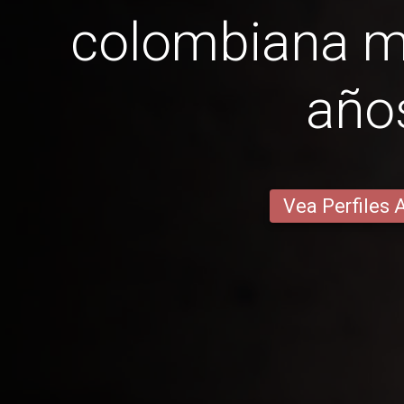
colombiana m
año
Vea Perfiles 