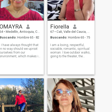
OMAYRA
Fiorella
64
•
Medellín, Antioquia, Colombia
67
•
Cali, Valle del Cauca, Colombia
Buscando:
Hombre 65 - 82
Buscando:
Hombre 65 - 75
. I have always thought that
I am a loving, respectful,
in no way should we uproot
sociable, romantic, spiritual
ourselves from our
woman. I love outdoor walks,
environment, which makes it
going to the theater, the
possible to share our culture,
cinema, dancing, reading
cities and countries within a
everything related to the
healthy and pleasant
improvement of mind, body
coexistence, as a life partner.
and spirit. I like classical
I would love to find a life
music, salsa etc. Good
partner within marriage, I
conversationalist, open to
like marriage as a pillar of
listening to any topic. Soy
the backbone of the growth of
una mujer espiritual,
love, with harmony,
romántica, sociable,
motivation, the opportunity to
cariñosa, respetuosa.
work together on a common
Responsable, Sincera.Me
horizon, with respect,
encantan los paseos al aire
responsibility, honesty,
libre, ir al teatro, al cine,
fidelity and trust. . It's you? I
bailar, cocina, el arte creativo