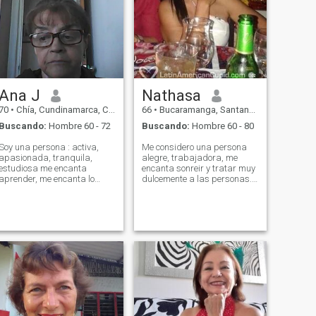
Ana J
Nathasa
70
•
Chía, Cundinamarca, Colombia
66
•
Bucaramanga, Santander, Colombia
Buscando:
Hombre 60 - 72
Buscando:
Hombre 60 - 80
Soy una persona : activa,
Me considero una persona
apasionada, tranquila,
alegre, trabajadora, me
estudiosa me encanta
encanta sonreir y tratar muy
aprender, me encanta lo
dulcemente a las personas.
nuevo, con capacidad de
Me gusta bailar, escuchar
servicio, me gusta viajar.
musica, viajar, el cine y la
Cada dia me propongo
television, pero tambien
trabajar en el autouidado, en
disfruto el estar en casa con
mis debilidades, buscando
mi pareja o familiares. Por
ser mejor persona.
favor, no me confundan con
las mujeres estafadoras que
hay en este sitio. Gracias!