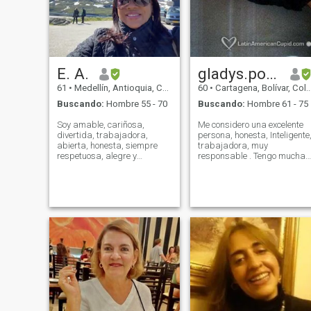
76 años que valora la
honestidad, la lealtad y la
responsabilidad y está
dispuesto a vivir plenamente
esta nueva etapa, me
encantaría conocerte y
descubrir si juntos podemos
E. A.
gladys.posada65
crear un hermoso futuro.
61
•
Medellín, Antioquia, Colombia
60
•
Cartagena, Bolívar, Colombia
Buscando:
Hombre 55 - 70
Buscando:
Hombre 61 - 75
Soy amable, cariñosa,
Me considero una excelente
divertida, trabajadora,
persona, honesta, Inteligente
abierta, honesta, siempre
trabajadora, muy
respetuosa, alegre y
responsable . Tengo mucha
sonriente, ferozmente leal,
sencibilidad humana.Soy
cariñosa , apasionada ,
Senciilla, muy Romantica,
buena mujer con un gran
Tierna y Apasionada. .Soy
sentido del humor. Disfruto
Alegre, optimista y muy
de todo lo relacionado con la
Detallista. muy buen sentido
naturaleza y el agua, s
del humor. Adoro una cena
Romantica con velas y vino.
Me gusta cocinar para la
persona especial. Me gusta
consentir y que me
consientan. Me gusta Bailar,
ir al cine, Caminar por la
playa, oir musica, comer en
los buenos restaurantes