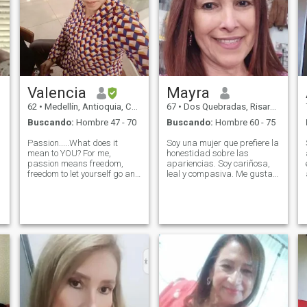
Valencia
Mayra
62
•
Medellín, Antioquia, Colombia
67
•
Dos Quebradas, Risaralda, Colombia
Buscando:
Hombre 47 - 70
Buscando:
Hombre 60 - 75
Passion.....What does it
Soy una mujer que prefiere la
mean to YOU? For me,
honestidad sobre las
passion means freedom,
apariencias. Soy cariñosa,
freedom to let yourself go and
leal y compasiva. Me gusta
enjoy everything you feel
un hombre auténtico y
intensely. The things you
honesto. Hago meditación,
.
would like to do if you had no
ejercicio, lectura, escucha
other responsibilities...I
música, baile, caminar. Me
d
appreciate those who are
gustan los animales y amo
a
brave enough to pursue their
la naturaleza en todo su
passions in life...Share your
esplendor y color. Estoy
passion......See you...Aurea
dispuesto a dar lo mejor de
mí para construir una
relación fuerte y estable con
el hombre adecuado. Por
cierto, mis fotos son