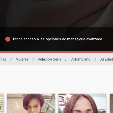
Tenga acceso a las opciones de mensajería avanzada
inas
/
Mujeres
/
Relación Seria
/
Colombiano
/
Su Edad