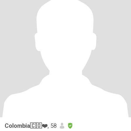
Colombia🇨🇴❤️
, 58