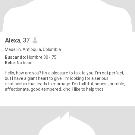
Alexa
, 37
Medellín, Antioquia, Colombia
Buscando:
Hombre 30 - 75
Bebe:
No bebo
Hello, how are you? It's a pleasure to talk to you. I'm not perfect,
but I have a giant heart to give. I'm looking for a serious
relationship that leads to marriage. I'm faithful, honest, humble,
affectionate, good-tempered, kind. I like to help thos