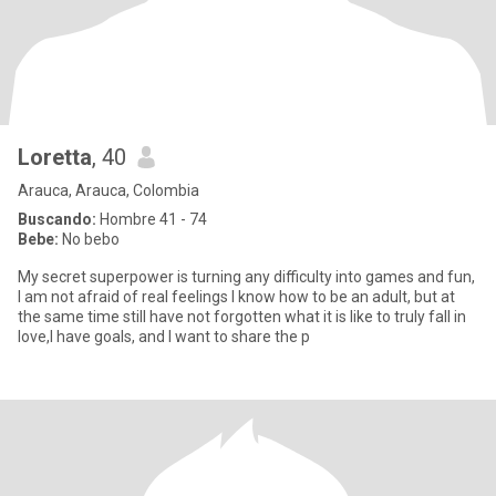
Loretta
, 40
Arauca, Arauca, Colombia
Buscando:
Hombre 41 - 74
Bebe:
No bebo
My secret superpower is turning any difficulty into games and fun,
I am not afraid of real feelings I know how to be an adult, but at
the same time still have not forgotten what it is like to truly fall in
love,I have goals, and I want to share the p