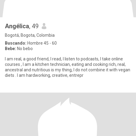
Angélica
, 49
Bogotá, Bogota, Colombia
Buscando:
Hombre 45 - 60
Bebe:
No bebo
I am real, a good friend, I read, I listen to podcasts, I take online
courses , I am a kitchen technician, eating and cooking rich, real,
ancestral and nutritious is my thing, I do not combine it with vegan
diets . I am hardworking, creative, entrepr