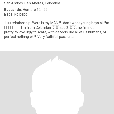
San Andrés, San Andrés, Colombia
Buscando:
Hombre 62 - 99
Bebe:
No bebo
1 ☝🏽 relationship. Were is my MAN?! I don’t want young boys ok!!!⛔️
👎🏽😖😣😵😵‍💫🥴 I’m from Colombia 🇨🇴 200% 🇨🇴, no I'm not
pretty to love ugly to scare, with defects like all of us humans, of
perfect nothing ok!!!. Very faithful, passiona