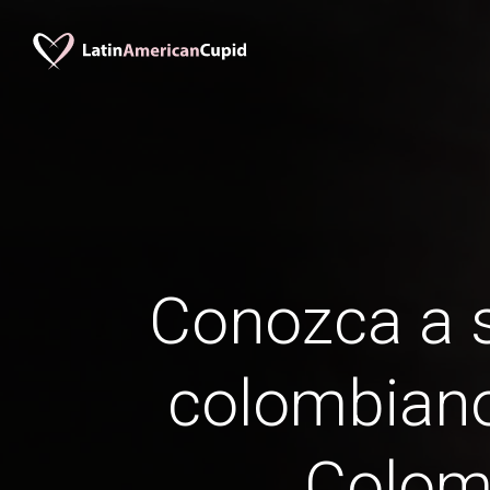
Conozca a s
colombian
Colom