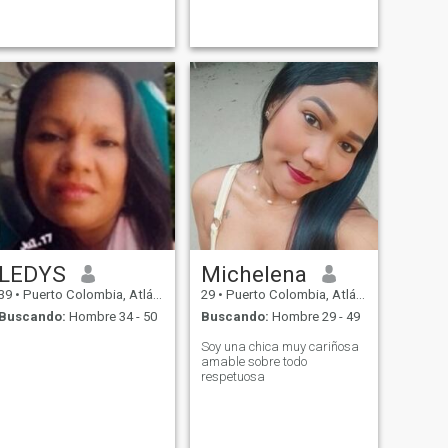
LEDYS
Michelena
39
•
Puerto Colombia, Atlántico, Colombia
29
•
Puerto Colombia, Atlántico, Colombia
Buscando:
Hombre 34 - 50
Buscando:
Hombre 29 - 49
Soy una chica muy cariñosa
amable sobre todo
respetuosa