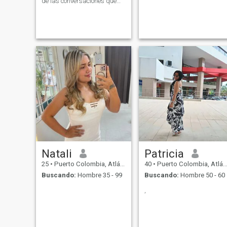
de las conversaciones que
nacen de forma natural, los
pequeños detalles y las
personas que hablan con
honestidad y respeto. Busco
conocer a alguien con buenos
valores, maduro, amable y
con ganas de construir una
relación estable basada en
la confianza, la
comunicación y el apoyo
mutuo. Creo que las mejores
historias comienzan con una
buena amistad. Si eres una
persona auténtica, con buen
sentido del humor y un
corazón noble, será un gusto
conocerte.
Natali
Patricia
25
•
Puerto Colombia, Atlántico, Colombia
40
•
Puerto Colombia, Atlántico, Colombia
Buscando:
Hombre 35 - 99
Buscando:
Hombre 50 - 60
,