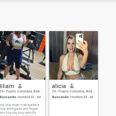
liliam
alicia
29
•
Puerto Colombia, Atlántico, Colombia
29
•
Puerto Colombia, Atlántico, Colombia
Buscando:
Hombre 32 - 64
Buscando:
Hombre 33 - 63
soy una mujer trabajadora
muy entregada ami hogar
ami hija soy muy sencilla