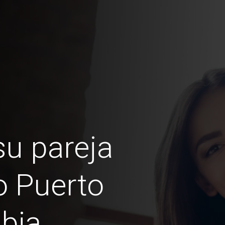
u pareja
o Puerto
bia