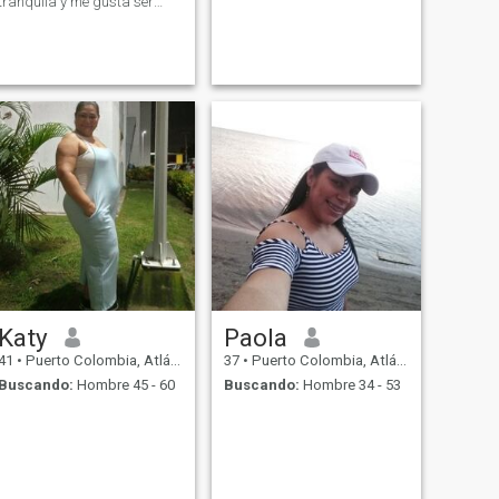
tranquila y me gusta ser
sinsera en mis cosas
Katy
Paola
41
•
Puerto Colombia, Atlántico, Colombia
37
•
Puerto Colombia, Atlántico, Colombia
Buscando:
Hombre 45 - 60
Buscando:
Hombre 34 - 53