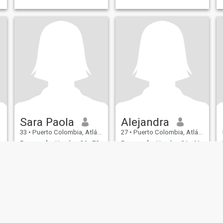
Sara Paola
Alejandra
33
•
Puerto Colombia, Atlántico, Colombia
27
•
Puerto Colombia, Atlántico, Colombia
Buscando:
Hombre 36 - 70
Buscando:
Hombre 31 - 61
n