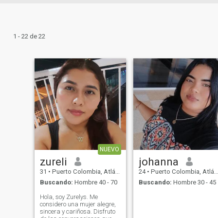
1 - 22 de 22
NUEVO
zureli
johanna
31
•
Puerto Colombia, Atlántico, Colombia
24
•
Puerto Colombia, Atlántico, Colombia
Buscando:
Hombre 40 - 70
Buscando:
Hombre 30 - 45
Hola, soy Zurelys. Me
considero una mujer alegre,
sincera y cariñosa. Disfruto