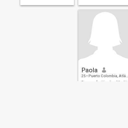
Paola
25
•
Puerto Colombia, Atlántico, Colombia
Buscando:
Hombre 30 - 61
Sé lo que quiero y lo que
merezco. Busco a alguien co
carácter, que sea leal, que
tenga metas claras y que
sepa valorar lo que tiene. No
pierdo tiempo con juegos,
busco conexión real, respeto
y que caminemos hacia lo
mismo.