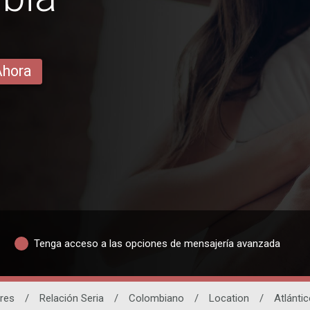
Ahora
Tenga acceso a las opciones de mensajería avanzada
res
/
Relación Seria
/
Colombiano
/
Location
/
Atlántic