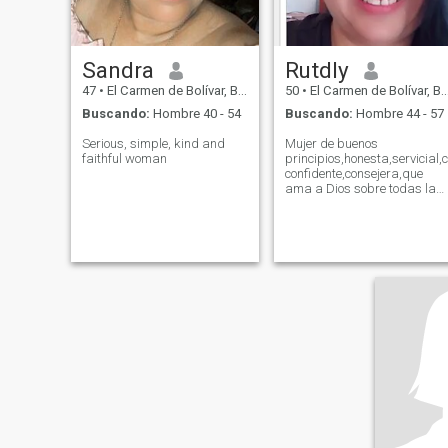
Sandra
Rutdly
47
•
El Carmen de Bolívar, Bolívar, Colombia
50
•
El Carmen de Bolívar, Bolívar, Colombia
Buscando:
Hombre 40 - 54
Buscando:
Hombre 44 - 57
Serious, simple, kind and
Mujer de buenos
faithful woman
principios,honesta,servicial
confidente,consejera,que
ama a Dios sobre todas las
cosas