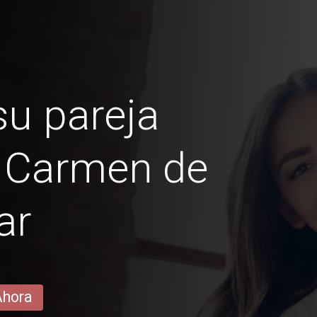
u pareja
l Carmen de
ar
Ahora