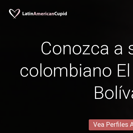
Conozca a s
colombiano E
Bolív
Vea Perfiles 