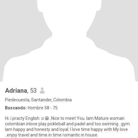
Adriana
, 53
Piedecuesta, Santander, Colombia
Buscando:
Hombre 58 - 75
Hi..i practy English ☺️😁..Nice to meet You. Iam Mature woman
colombian inlove play pickleball and padel and too swiming ..gym.
Iam happy and honesty and loyal. I love time happy with My love
..enjoy travel and time in time romantic in house.