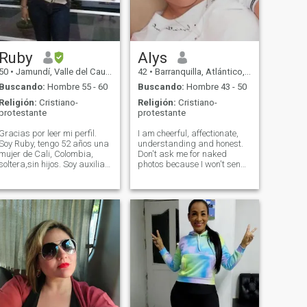
Ruby
Alys
50
•
Jamundí, Valle del Cauca, Colombia
42
•
Barranquilla, Atlántico, Colombia
Buscando:
Hombre 55 - 60
Buscando:
Hombre 43 - 50
Religión:
Cristiano-
Religión:
Cristiano-
protestante
protestante
Gracias por leer mi perfil.
I am cheerful, affectionate,
Soy Ruby, tengo 52 años una
understanding and honest.
mujer de Cali, Colombia,
Don't ask me for naked
soltera,sin hijos. Soy auxiliar
photos because I won't send
de enfermería. Me considero
them, I won't ask for them
una mujer alegre, sonriente,
either... If you're honest and
servicial, honesta, íntegra y
you want a serious
responsable. Me gusta
relationship, we'll talk if it's
dormir, soy muy sencilla,
not like that, better don't
disfruto de el sol el cantar de
write, thanks!! Believing that
las aves, una reunión a
there are still good people in
tomar un tinto , el cine, salir a
the world with whom you can
comer,, ver películas y
enjoy , travel and be able to
escuchar música. compartir
build a nice and lasting
con amigos, hago ejercicio .
relationship!! A good man
deseando llegué mi amor;
who loves GOD❤️
una relación seria que lleve a