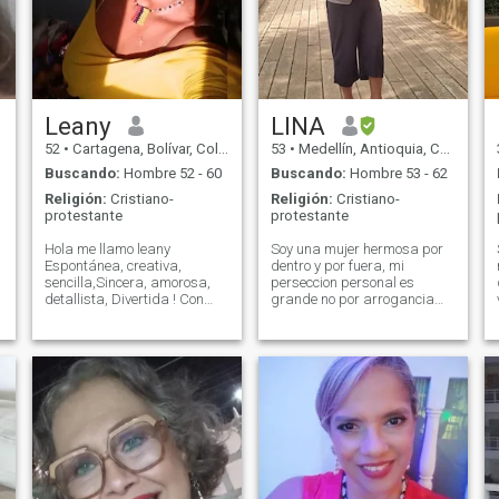
Leany
LINA
52
•
Cartagena, Bolívar, Colombia
53
•
Medellín, Antioquia, Colombia
Buscando:
Hombre 52 - 60
Buscando:
Hombre 53 - 62
Religión:
Cristiano-
Religión:
Cristiano-
protestante
protestante
Hola me llamo leany
Soy una mujer hermosa por
Espontánea, creativa,
dentro y por fuera, mi
sencilla,Sincera, amorosa,
perseccion personal es
detallista, Divertida ! Con
grande no por arrogancia
buen sentido de humor con
sino por amor propio. Dios
principios y valores bien
me ha enseñado a amarme y
fundamentados,
tener la capacidad de amar
disciplinada, y proactiva,
a los demás en la tolerancia
soñadora,ordenada.y
y respeto que merecen. Estoy
comprometida con mis
convencida que conocerme
cosas. Me gusta cuidarme
será una gran experiencia
voy al gym, Creo en Dios
para ti
como mi único salvador!
Enamorada de todo lo que
me genere paz y