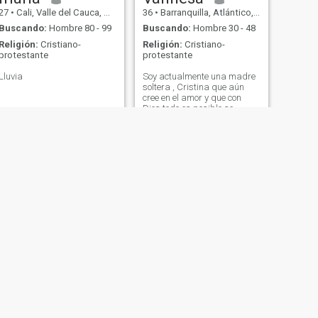
27
•
Cali, Valle del Cauca, Colombia
36
•
Barranquilla, Atlántico, Colombia
Buscando:
Hombre 80 - 99
Buscando:
Hombre 30 - 48
Religión:
Cristiano-
Religión:
Cristiano-
protestante
protestante
Lluvia
Soy actualmente una madre
soltera , Cristina que aún
cree en el amor y que con
Dios todo es posible se
buenos sentimientos ,
corazón noble y mucho
centido del humor reciliente y
sobre todo hermosa
SIGUIENTE
Indira
36
•
Cúcuta, Norte de Santander, Colombia