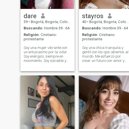
Aprender lo bueno de las
personas que me rodean.
Alegre y extrovertida....
dare
stayros
39
•
Bogotá, Bogota, Colombia
40
•
Bogotá, Bogota, Colombia
Buscando:
Hombre 39 - 64
Buscando:
Hombre 39 - 64
Religión:
Cristiano-
Religión:
Cristiano-
protestante
protestante
Soy una mujer vibrante con
Soy una chica tranquila y
un entusiasmo por la vida!
gentil con los ojos abiertos al
Soy enérgico, siempre en
mundo. Me esfuerzo por
movimiento. Soy sociable y
crear un futuro con amor y
amable, siempre dispuesto
bienestar. Yo no necesito
a ofrecer una cálida sonrisa
riquezas y tesoros dorados.
y escuchar atentamente. Soy
Estoy acostumbrado a ser
alegre y bien equilibrada. A
feliz con poco. Les deseo a
pesar de mi naturaleza
todos el amor de mi vida, y a
activa y energética valoro la
todos los demás. Me encant
honestidad y la sinceridad
trabajar y atenderme al
en mis relaciones con la
trabajo y al desarrollo
gente.
personal. Para trabajar en
mí mismo y para mí y mis
seres queridos. Siempre
encontraré tiempo para mi
otra mitad. - ¿Por qué? Y no
importa si estoy colgando de
una roca o nadando en el