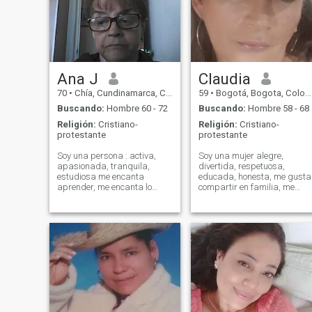
Ana J
Claudia
70
•
Chía, Cundinamarca, Colombia
59
•
Bogotá, Bogota, Colombia
Buscando:
Hombre 60 - 72
Buscando:
Hombre 58 - 68
Religión:
Cristiano-
Religión:
Cristiano-
protestante
protestante
Soy una persona : activa,
Soy una mujer alegre,
apasionada, tranquila,
divertida, respetuosa,
estudiosa me encanta
educada, honesta, me gusta
aprender, me encanta lo
compartir en familia, me
nuevo, con capacidad de
encanta viajar, me gusta el
servicio, me gusta viajar.
mar, el campo, me encanta ir
Cada dia me propongo
de pesca, soy leal, autentica
trabajar en el autouidado, en
detesto las mentiras, estoy
mis debilidades, buscando
aca para conocer un hombre
ser mejor persona.
que quiera tener una
compañera de vida,
conquien despertar en las
mañanas sonreir hablar un
hombre que este buscando
una amiga, esposa,