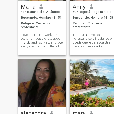
océano.
Maria
Anny
41
•
Barranquilla, Atlántico, Colombia
50
•
Bogotá, Bogota, Colombia
Buscando:
Hombre 41 - 51
Buscando:
Hombre 44 - 58
Religión:
Cristiano-
Religión:
Cristiano-
protestante
protestante
I love to exercise, work, and
Tranquila, amorosa,
cook. I am passionate about
honesta, disciplinada, pero
my job and I strive to improve
puede que te parezca otra
every day. I am a mother of
cosa, es complicado
two boys and I love my
describirse a sí mismo, la
family. I dance; I love to read
mejor forma de conocer
and do outdoor sports like
realmente a una persona es
running.
interactuando con ella.
alexandra
mary