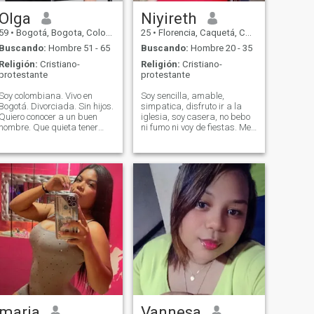
Olga
Niyireth
59
•
Bogotá, Bogota, Colombia
25
•
Florencia, Caquetá, Colombia
Buscando:
Hombre 51 - 65
Buscando:
Hombre 20 - 35
Religión:
Cristiano-
Religión:
Cristiano-
protestante
protestante
Soy colombiana. Vivo en
Soy sencilla, amable,
Bogotá. Divorciada. Sin hijos.
simpatica, disfruto ir a la
Quiero conocer a un buen
iglesia, soy casera, no bebo
hombre. Que quieta tener
ni fumo ni voy de fiestas. Me
una relación de pareja. Serie
gustaria encontrar un buen
y definitiva. Con un
hombre aqui.
matrimonio y un hogar.
Bendecido por Dios.
maria
Vannesa