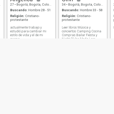
27
•
Bogotá, Bogota, Colombia
34
•
Bogotá, Bogota, Colombia
Buscando:
Hombre 28 - 51
Buscando:
Hombre 33 - 58
Religión:
Cristiano-
Religión:
Cristiano-
protestante
protestante
actualmente trabajo y
Leer libros Música y
estudió para cambiar mi
conciertos Camping Cocina
estilo de vida y el de mi
Compras Bailar Fiesta y
mama
Night Clubs Moda Leer
Compras en la playa
a
Milena
EVA BBW
43
•
Medellín, Antioquia, Colombia
40
•
Barranquilla, Atlántico, Colombia