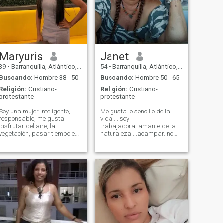
Maryuris
Janet
39
•
Barranquilla, Atlántico, Colombia
54
•
Barranquilla, Atlántico, Colombia
Buscando:
Hombre 38 - 50
Buscando:
Hombre 50 - 65
Religión:
Cristiano-
Religión:
Cristiano-
protestante
protestante
Soy una mujer inteligente,
Me gusta lo sencillo de la
responsable, me gusta
vida ....soy
disfrutar del aire, la
trabajadora,.amante de la
vegetación, pasar tiempo en
naturaleza ...acampar..no
familia, con mis amigos y
me importa el trabajo duro
también disfruto mis
...soy una mujer que si se cae
tiempos a solas, disfruto de
se vuelve a levantar...amo ver
la lectura de un buen libro,
un atardecer ..las flores
escuchar musica, o solo
..animales me encanta los
contemplar la hermosura de
desafíos...desafiar mis
lo que hay a mi alrededor.
limites....me gustan los
retos.... Soy cariñosa y
respetuosa.....amo a mis
hijos y si mi pareja tiene hijos
.. también los amare...