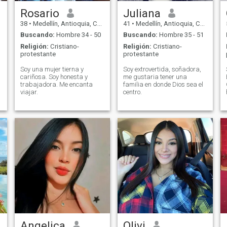
Rosario
Juliana
38
•
Medellín, Antioquia, Colombia
41
•
Medellín, Antioquia, Colombia
Buscando:
Hombre 34 - 50
Buscando:
Hombre 35 - 51
Religión:
Cristiano-
Religión:
Cristiano-
protestante
protestante
Soy una mujer tierna y
Soy extrovertida, soñadora,
cariñosa. Soy honesta y
me gustaria tener una
trabajadora. Me encanta
familia en donde Dios sea el
viajar.
centro.
Angelica
Olivi