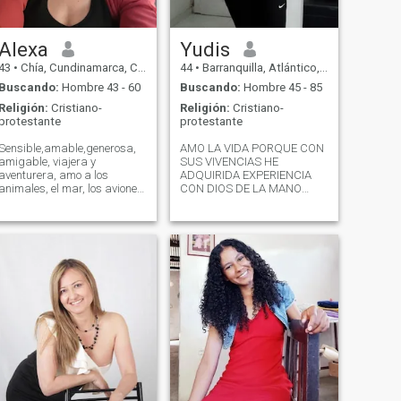
una familia. la vida es tan
linda que para que
amargarnos por bobadas,
hay que vivir dando gracias
Alexa
Yudis
a Dios por todo y porque
43
•
Chía, Cundinamarca, Colombia
44
•
Barranquilla, Atlántico, Colombia
pronto viviré una nueva
etapa en mi vida...
Buscando:
Hombre 43 - 60
Buscando:
Hombre 45 - 85
Religión:
Cristiano-
Religión:
Cristiano-
protestante
protestante
Sensible,amable,generosa,
AMO LA VIDA PORQUE CON
amigable, viajera y
SUS VIVENCIAS HE
aventurera, amo a los
ADQUIRIDA EXPERIENCIA
animales, el mar, los aviones,
CON DIOS DE LA MANO
el café
PARA TENER EL ÉXITO
SEGURO