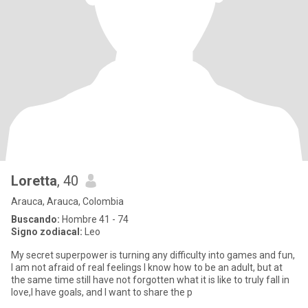
Loretta
, 40
Arauca, Arauca, Colombia
Buscando:
Hombre 41 - 74
Signo zodiacal:
Leo
My secret superpower is turning any difficulty into games and fun,
I am not afraid of real feelings I know how to be an adult, but at
the same time still have not forgotten what it is like to truly fall in
love,I have goals, and I want to share the p