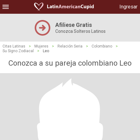
Ingresar
Afiliese Gratis
Conozca Solteros Latinos
Citas Latinas
>
Mujeres
>
Relación Seria
>
Colombiano
>
Su Signo Zodiacal
>
Leo
Conozca a su pareja colombiano Leo