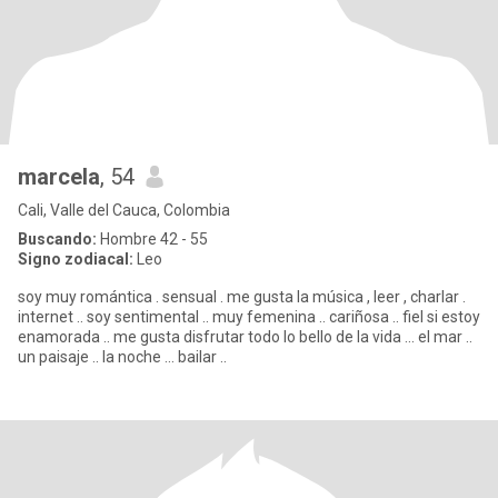
marcela
, 54
Cali, Valle del Cauca, Colombia
Buscando:
Hombre 42 - 55
Signo zodiacal:
Leo
soy muy romántica . sensual . me gusta la música , leer , charlar .
internet .. soy sentimental .. muy femenina .. cariñosa .. fiel si estoy
enamorada .. me gusta disfrutar todo lo bello de la vida ... el mar ..
un paisaje .. la noche ... bailar ..