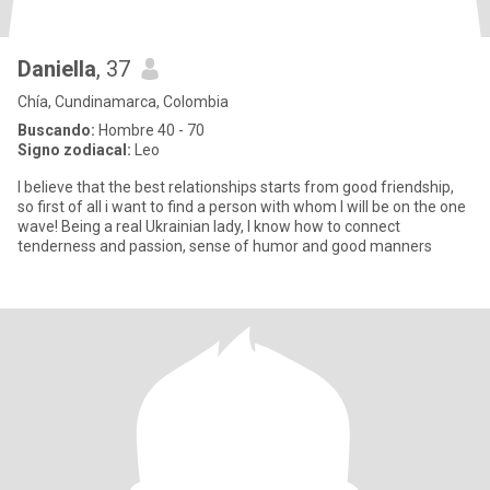
Daniella
, 37
Chía, Cundinamarca, Colombia
Buscando:
Hombre 40 - 70
Signo zodiacal:
Leo
I believe that the best relationships starts from good friendship,
so first of all i want to find a person with whom I will be on the one
wave! Being a real Ukrainian lady, I know how to connect
tenderness and passion, sense of humor and good manners