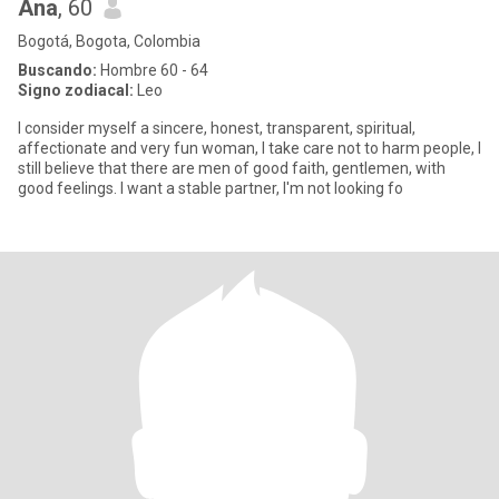
Ana
, 60
Bogotá, Bogota, Colombia
Buscando:
Hombre 60 - 64
Signo zodiacal:
Leo
I consider myself a sincere, honest, transparent, spiritual,
affectionate and very fun woman, I take care not to harm people, I
still believe that there are men of good faith, gentlemen, with
good feelings. I want a stable partner, I'm not looking fo