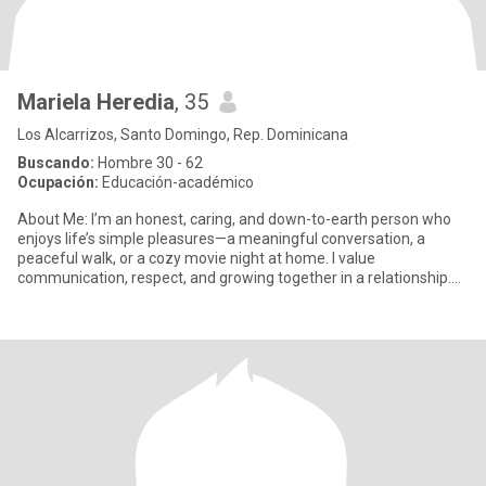
Mariela Heredia
, 35
Los Alcarrizos, Santo Domingo, Rep. Dominicana
Buscando:
Hombre 30 - 62
Ocupación:
Educación-académico
About Me: I’m an honest, caring, and down-to-earth person who
enjoys life’s simple pleasures—a meaningful conversation, a
peaceful walk, or a cozy movie night at home. I value
communication, respect, and growing together in a relationship.
What I’m