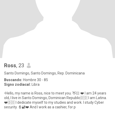
Ross
, 23
Santo Domingo, Santo Domingo, Rep. Dominicana
Buscando:
Hombre 30 - 85
Signo zodiacal:
Libra
•Hello, my name is Ross, nice to meet you. 👋🏻 ❤️ I am 24 years
old, I live in Santo Domingo, Dominican Republic🇩🇴 I am Latina.
❤️🇩🇴 I dedicate myself to my studies and work. I study Cyber ​​
security. 👮🔐❤️ And I work as a cashier, for p