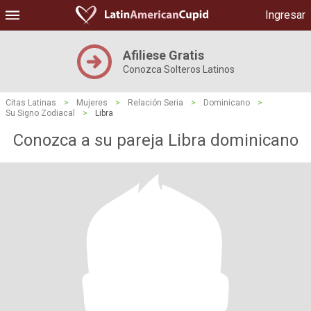
Ingresar
Afiliese Gratis
Conozca Solteros Latinos
Citas Latinas
>
Mujeres
>
Relación Seria
>
Dominicano
>
Su Signo Zodiacal
>
Libra
Conozca a su pareja Libra dominicano