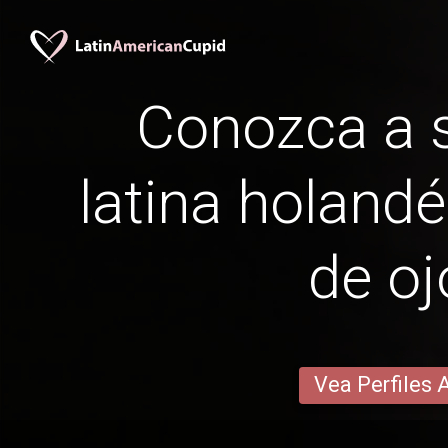
Conozca a s
latina holandé
de oj
Vea Perfiles 