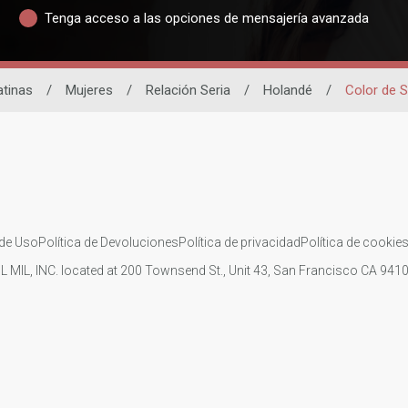
Tenga acceso a las opciones de mensajería avanzada
atinas
/
Mujeres
/
Relación Seria
/
Holandé
/
Color de 
de Uso
Política de Devoluciones
Política de privacidad
Política de cookie
IL MIL, INC. located at 200 Townsend St., Unit 43, San Francisco CA 94