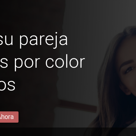
u pareja
s por color
os
Ahora