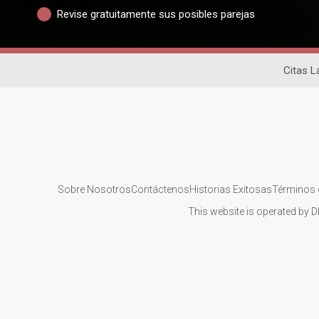
Revise gratuitamente sus posibles parejas
Citas L
Sobre Nosotros
Contáctenos
Historias Exitosas
Términos 
This website is operated by D