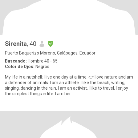
Sirenita
, 40
Puerto Baquerizo Moreno, Galápagos, Ecuador
Buscando:
Hombre 40 - 65
Color de Ojos:
Negros
My life in a nutshell: I live one day at a time. 👉I love nature and am
a defender of animals. I am an athlete. I like the beach, writing,
singing, dancing in the rain. I am an activist. I like to travel. I enjoy
the simplest things in life. I am her