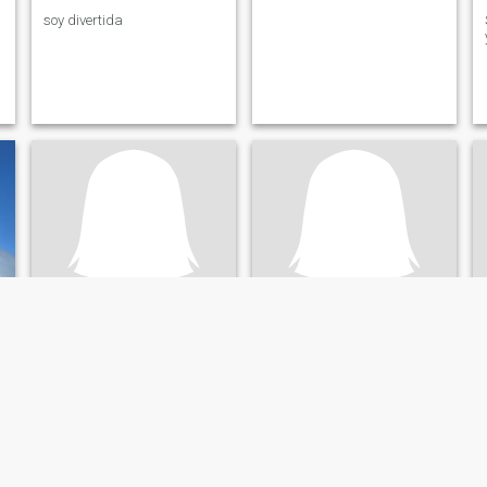
soy divertida
Maria Flores
Eliza
80
•
Quito, Pichincha, Ecuador
61
•
Quito, Pichincha, Ecuador
Buscando:
Hombre 54 - 69
Buscando:
Hombre 55 - 65
Color de Ojos:
Verdes
Color de Ojos:
Verdes
Mayor de 65
Soy alegre, cariñosa,