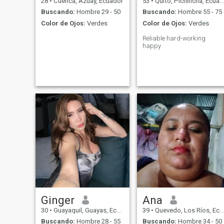
28
•
Cuenca, Azuay, Ecuador
53
•
Quito, Pichincha, Ecuador
Buscando:
Hombre 29 - 50
Buscando:
Hombre 55 - 75
Color de Ojos:
Verdes
Color de Ojos:
Verdes
Reliable hard-working
happy
Ginger
Ana
30
•
Guayaquil, Guayas, Ecuador
39
•
Quevedo, Los Ríos, Ecuador
Buscando:
Hombre 28 - 55
Buscando:
Hombre 34 - 50