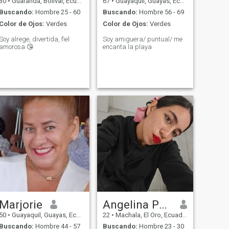
30
•
Guaranda, Bolívar, Ecuador
67
•
Guayaquil, Guayas, Ecuador
Buscando:
Hombre 25 - 60
Buscando:
Hombre 56 - 69
Color de Ojos:
Verdes
Color de Ojos:
Verdes
Soy alrege, divertida, fiel
Soy amiguera/ puntual/ me
amorosa 😘
encanta la playa
Marjorie
Angelina Peña
50
•
Guayaquil, Guayas, Ecuador
22
•
Machala, El Oro, Ecuador
Buscando:
Hombre 44 - 57
Buscando:
Hombre 23 - 30