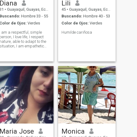
Diana
Lili
31
•
Guayaquil, Guayas, Ecuador
45
•
Guayaquil, Guayas, Ecuador
Buscando:
Hombre 33 - 55
Buscando:
Hombre 40 - 53
Color de Ojos:
Verdes
Color de Ojos:
Verdes
I am a respectful, simple
Humilde cariñosa
person, I love life, I respect
nature, able to adapt to the
situation, I am empathetic
and very romantic. Fearful of
God.
Maria Jose
Monica