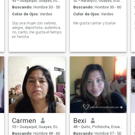
43
•
Guayaquil, Guayas, Ecuador
52
•
Naranjito, Guayas, Ecuador
Buscando:
Hombre 30 - 50
Buscando:
Hombre 50 - 60
Color de Ojos:
Verdes
Color de Ojos:
Verdes
Soy una mujer con valores,
Me gusta cantar y bailar
alegre, deportista, auténtica,
río, canto, me gusta el tiempo
en familia
Carmen
Bexi
55
•
Guayaquil, Guayas, Ecuador
48
•
Quito, Pichincha, Ecuador
Buscando:
Hombre 48 - 60
Buscando:
Hombre 37 - 50