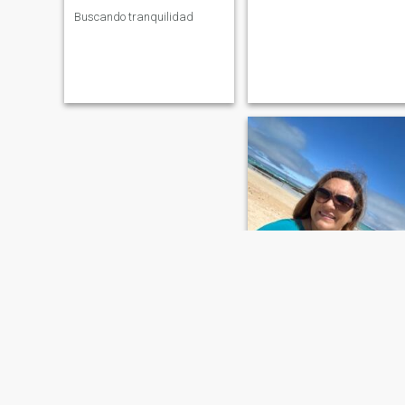
Buscando tranquilidad
Gloria
57
•
Puerto Baquerizo Moreno, Galápagos, Ecuador
Buscando:
Hombre 48 - 57
Color de Ojos:
Verdes
C