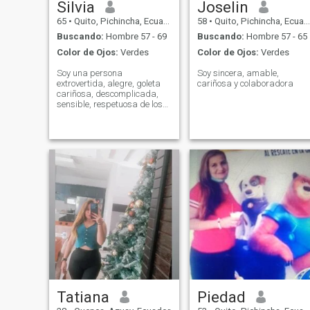
Silvia
Joselin
65
•
Quito, Pichincha, Ecuador
58
•
Quito, Pichincha, Ecuador
Buscando:
Hombre 57 - 69
Buscando:
Hombre 57 - 65
Color de Ojos:
Verdes
Color de Ojos:
Verdes
Soy una persona
Soy sincera, amable,
extrovertida, alegre, goleta
cariñosa y colaboradora
cariñosa, descomplicada,
sensible, respetuosa de los
espacios y forma de pensar
de los seres humanos,
pienso que es posible
compartir en armonía,
siendo tolerantes y
aceptándonos tal cual
somos... creo que el amor
acerca de los seres
humanos....
Tatiana
Piedad