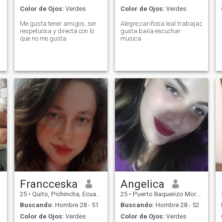
Color de Ojos:
Verdes
Color de Ojos:
Verdes
Me gusta tener amigos, ser
Alegre,cariñosa.leal.trabajadora.m
respetuosa y directa con lo
gusta baila escuchar
que no me gusta
musica
Francceska
Angelica
25
•
Quito, Pichincha, Ecuador
25
•
Puerto Baquerizo Moreno, Galápagos, Ecuador
Buscando:
Hombre 28 - 51
Buscando:
Hombre 28 - 52
Color de Ojos:
Verdes
Color de Ojos:
Verdes