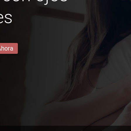
es
Ahora