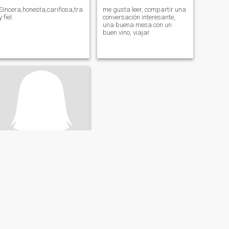
Sincera,honesta,cariñosa,tranquila,detallista,romántica
me gusta leer, compartir una
y fiel.
conversación interesante,
una buena mesa con un
buen vino, viajar
Silvana
46
•
El Carmen, Manabí, Ecuador
Buscando:
Hombre 39 - 54
Color de Ojos:
Verdes
Leal, sincera y con valores