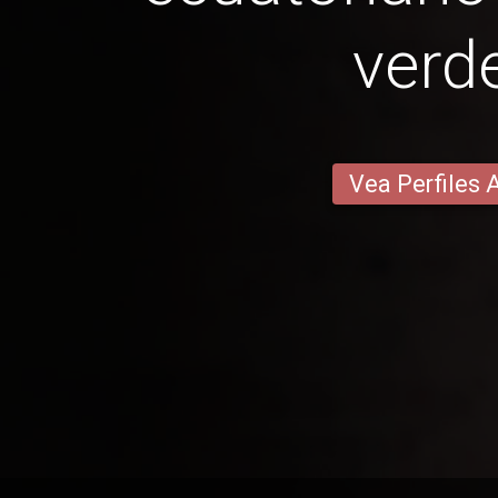
verd
Vea Perfiles 