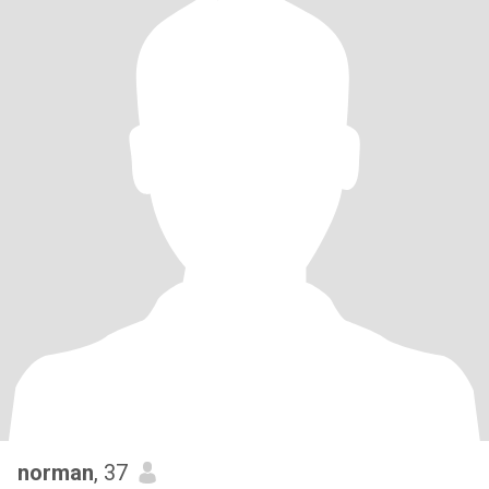
norman
, 37