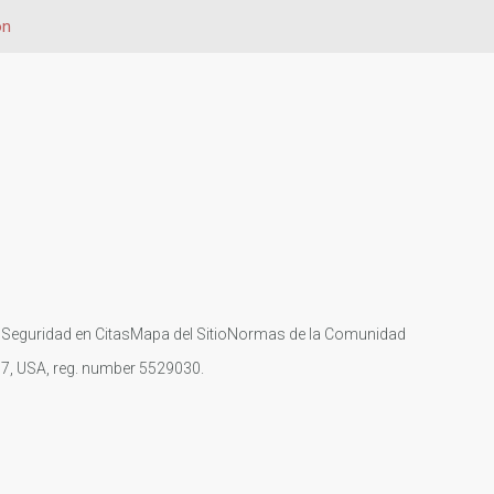
ón
s
Seguridad en Citas
Mapa del Sitio
Normas de la Comunidad
107, USA, reg. number 5529030.