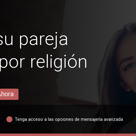
u pareja
por religión
Ahora
Tenga acceso a las opciones de mensajería avanzada