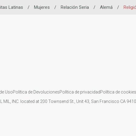
itas Latinas
/
Mujeres
/
Relación Seria
/
Alemá
/
Religi
de Uso
Política de Devoluciones
Política de privacidad
Política de cookie
IL MIL, INC. located at 200 Townsend St., Unit 43, San Francisco CA 94