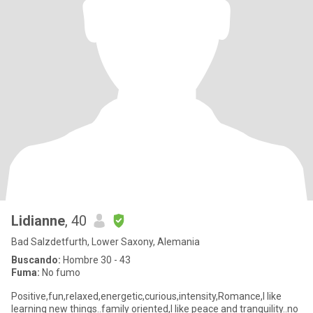
Lidianne
, 40
Bad Salzdetfurth, Lower Saxony, Alemania
Buscando:
Hombre 30 - 43
Fuma:
No fumo
Positive,fun,relaxed,energetic,curious,intensity,Romance,I like
learning new things..family oriented,I like peace and tranquility..no