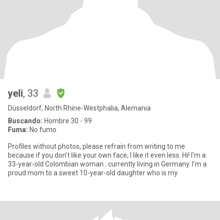
yeli
, 33
Düsseldorf, North Rhine-Westphalia, Alemania
Buscando:
Hombre 30 - 99
Fuma:
No fumo
Profiles without photos, please refrain from writing to me
because if you don't like your own face, I like it even less. Hi! I'm a
33-year-old Colombian woman . currently living in Germany. I'm a
proud mom to a sweet 10-year-old daughter who is my