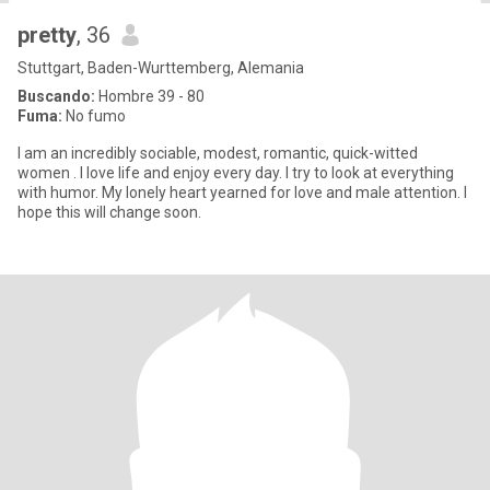
pretty
, 36
Stuttgart, Baden-Wurttemberg, Alemania
Buscando:
Hombre 39 - 80
Fuma:
No fumo
I am an incredibly sociable, modest, romantic, quick-witted
women . I love life and enjoy every day. I try to look at everything
with humor. My lonely heart yearned for love and male attention. I
hope this will change soon.