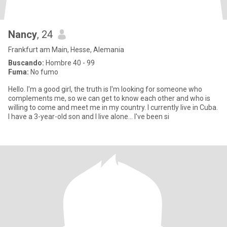
Nancy
, 24
Frankfurt am Main, Hesse, Alemania
Buscando:
Hombre 40 - 99
Fuma:
No fumo
Hello. I'm a good girl, the truth is I'm looking for someone who
complements me, so we can get to know each other and who is
willing to come and meet me in my country. I currently live in Cuba.
I have a 3-year-old son and I live alone... I've been si