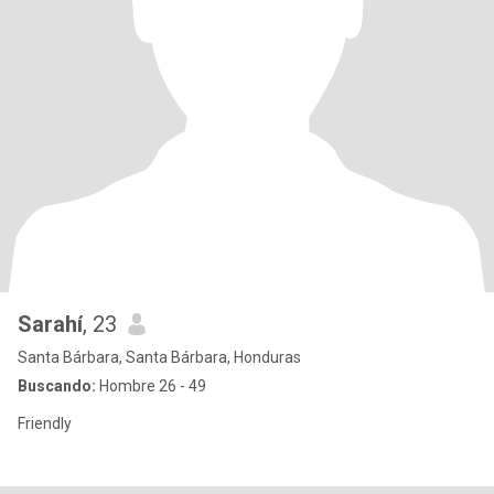
Sarahí
, 23
Santa Bárbara, Santa Bárbara, Honduras
Buscando:
Hombre 26 - 49
Friendly