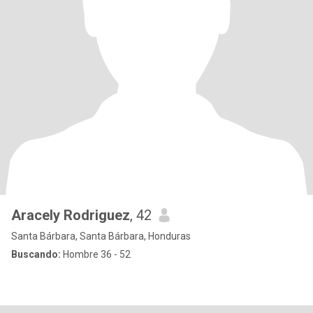
Aracely Rodriguez
, 42
Santa Bárbara, Santa Bárbara, Honduras
Buscando:
Hombre 36 - 52