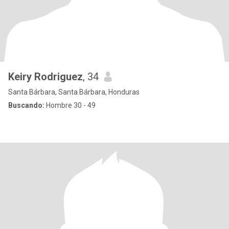
Keiry Rodriguez
, 34
Santa Bárbara, Santa Bárbara, Honduras
Buscando:
Hombre 30 - 49