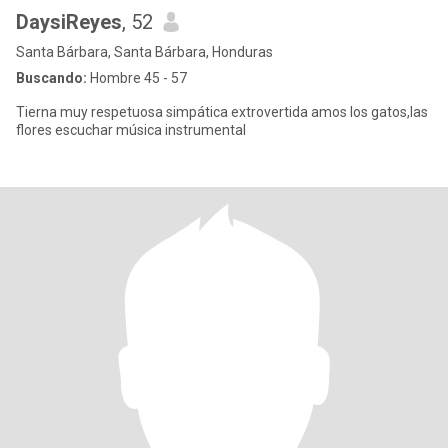
DaysiReyes
, 52
Santa Bárbara, Santa Bárbara, Honduras
Buscando:
Hombre 45 - 57
Tierna muy respetuosa simpática extrovertida amos los gatos,las
flores escuchar música instrumental