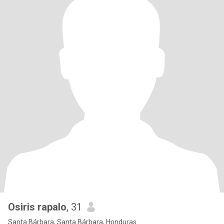
Osiris rapalo
, 31
Santa Bárbara, Santa Bárbara, Honduras