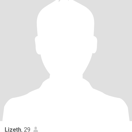
Lizeth
, 29