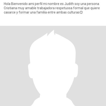
Hola Bienvenido ami perfil mi nombre es Judith soy una persona
Cristiana muy amable trabajadora respetuosa formal que quiere
casarce y formar una familia entre ambas culturas😊