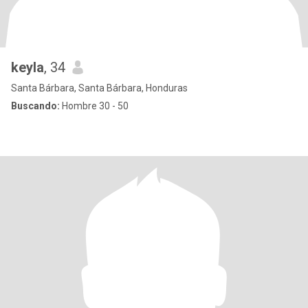
keyla
, 34
Santa Bárbara, Santa Bárbara, Honduras
Buscando:
Hombre 30 - 50