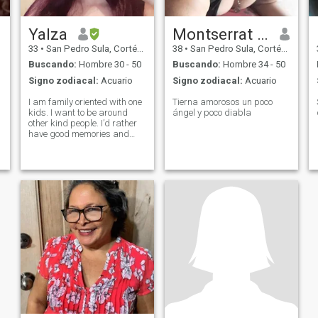
Yalza
Montserrat estrada
33
•
San Pedro Sula, Cortés, Honduras
38
•
San Pedro Sula, Cortés, Honduras
Buscando:
Hombre 30 - 50
Buscando:
Hombre 34 - 50
Signo zodiacal:
Acuario
Signo zodiacal:
Acuario
I am family oriented with one
Tierna amorosos un poco
kids. I want to be around
ángel y poco diabla
other kind people. I’d rather
have good memories and
relationships.