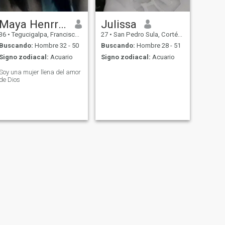
Maya Henrriquez
Julissa
36
•
Tegucigalpa, Francisco Morazán, Honduras
27
•
San Pedro Sula, Cortés, Honduras
Buscando:
Hombre 32 - 50
Buscando:
Hombre 28 - 51
Signo zodiacal:
Acuario
Signo zodiacal:
Acuario
Soy una mujer llena del amor
de Dios