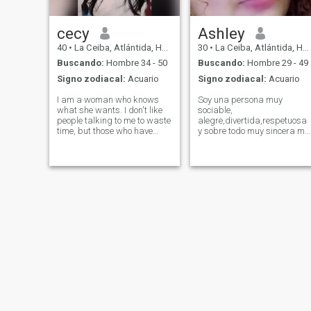
cecy
Ashley
40
•
La Ceiba, Atlántida, Honduras
30
•
La Ceiba, Atlántida, Honduras
Buscando:
Hombre 34 - 50
Buscando:
Hombre 29 - 49
Signo zodiacal:
Acuario
Signo zodiacal:
Acuario
I am a woman who knows
Soy una persona muy
what she wants. I don't like
sociable,
people talking to me to waste
alegre,divertida,respetuosa
time, but those who have
y sobre todo muy sincera me
photos of when they were
gusta bailar 😍me encanta
young are the ones who
la pizza 🍕 Etc.
make people talk very badly
about you, even if it's real. I
don't like men who don't work
because I am a woman with
inspiration and ambition.