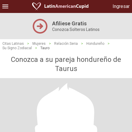
Ingresar
Afiliese Gratis
Conozca Solteros Latinos
Citas Latinas
>
Mujeres
>
Relación Seria
>
Hondureño
>
Su Signo Zodiacal
>
Tauro
Conozca a su pareja hondureño de
Taurus