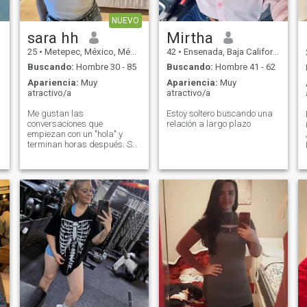
bonitos lugares. Soy muy
elegante y sensual una mujer
NUEVO
que se puede llevar y
presumir por todo el mundo
sara hh
Mirtha
se de etiqueta y comida
25
•
Metepec, México, México
42
•
Ensenada, Baja California, México
Gourmet.
r
Buscando:
Hombre 30 - 85
Buscando:
Hombre 41 - 62
Apariencia:
Muy
Apariencia:
Muy
atractivo/a
atractivo/a
Me gustan las
Estoy soltero buscando una
conversaciones que
relación a largo plazo
empiezan con un "hola" y
terminan horas después. Soy
curiosa, sonrío con facilidad
y siempre encuentro algo
interesante en las personas.
Si me haces reír, ya llevas
ventaja. 😉
y
l
o