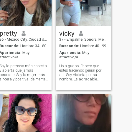
pretty
vicky
36
•
Mexico City, Ciudad de México, México
37
•
Empalme, Sonora, México
Buscando:
Hombre 34 - 80
Buscando:
Hombre 40 - 99
Apariencia:
Muy
Apariencia:
Muy
atractivo/a
atractivo/a
Soy la persona más honesta
Hola guapo. Espero que
y abierta que jamás
estés haciendo genial por
conociste. Soy la mujer más
allí. Soy Victoria por su
sincera y positiva, de mente
nombre. Es agradable
abierta, caliente y
conocerte aquí, pero luego es
apasionada para un
difícil encontrar a alguien
hombre). Mi objetivo es
que desees o quieras hasta
encontrar el amor verdadero
que tal vez ambos lleguen a
y crear una relación
saber más sobre el otro. ¿Te
armoniosa! Mi corazón está
importa que continuemos
lleno de emociones que quiero
esta conversación en otra
compartir. ¡Creo que nosotros
plataforma donde podemos
mismos hacemos la
encontrar paz y tiempo para
felicidad! ¡Mi naturaleza es
el otro? Tal vez tu Skype o
optimista, tierna y alegre!
correo electrónico..