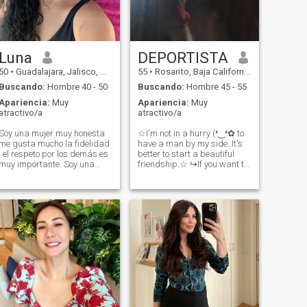
Vivo positivamente y siempre
trato de mantener una
sonrisa en mis labios.
Luna
DEPORTISTA
50
•
Guadalajara, Jalisco, México
55
•
Rosarito, Baja California, México
Buscando:
Hombre 40 - 50
Buscando:
Hombre 45 - 55
Apariencia:
Muy
Apariencia:
Muy
atractivo/a
atractivo/a
Soy una mujer muy honesta
☆I'm not in a hurry (❛‿❛✿ to
me gusta mucho la fidelidad
have a man by my side. It's
, el respeto por los demás es
better to start a beautiful
muy importante. Soy una
friendship.☆ ↪If you want to
mujer independiente me
have a good future ✅ pay
gusta superarme en cada
close attention to who↩ 👤👤
etapa de mi vida. Soy muy
👤👤👤👤👤👤👤👤 This is for
apasionada en todooo
men (❛‿❛✿ Only for those real
Cariñosa ,me encanta
men, those in short supply...A
platicar pero más escuchar
best friend...someone I can
y aquí estoy en espera de
trust. I WANT A GENTLEMAN
compartir mis cicatrices en
:-) ♡ (❛‿❛✿ I'm looking for a
espera de que me
friendship that I think it's
compartimas las tuyas!!
where everything should
Aborrezco a los arrogantes .
start... and from there find
Nadie es eterno en la vida y
the person who wants to
todos vamos para dónde
dream and fight together...