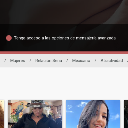
Tenga acceso a las opciones de mensajería avanzada
/
Mujeres
/
Relación Seria
/
Mexicano
/
Atractividad