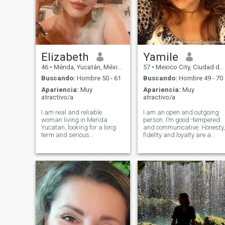
Elizabeth
Yamile
46
•
Mérida, Yucatán, México
57
•
Mexico City, Ciudad de México, México
Buscando:
Hombre 50 - 61
Buscando:
Hombre 49 - 70
Apariencia:
Muy
Apariencia:
Muy
atractivo/a
atractivo/a
I am real and reliable
I am an open and outgoing
woman living in Merida
person. I’m good -tempered
Yucatan, looking for a long
and communicative. Honesty,
term and serious
fidelity and loyalty are a
relationship ONLY, I am a
priority in my life. I am a
very active person, taking
romantic at heart with a
care about my health inside
strong desire to find a real
and outside, emotionally
love. I love to do romantic
stable who loves to travel
things. I enjoy surprising tha
and explore different cult
special someone in my life
with gifts of love. I’m the kind
of woman that would like to
find a man that will bring m
flowers just because it’s
Tuesday. Yes God is priority