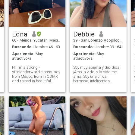
Edna
Debbie
60
•
Mérida, Yucatán, México
39
•
San Lorenzo Acopilco, Ciudad de México, México
Buscando:
Hombre 46 - 63
Buscando:
Hombre 39 - 64
Apariencia:
Muy
Apariencia:
Muy
atractivo/a
atractivo/a
Hi! I’m a strong -
Soy muy abierta y decidida.
straightforward classy lady
¡Amo la vida, y la vida me
from Mexico. Born in CDMX
ama! Soy una chica
and raised in beautiful
hermosa, inteligente y
Merida my hometown. Fully
valiente. Con un maravilloso
bilingual English-Spanish,
carácter alegre, que sabe lo
empty nester. Elegant,
que quiere de la vida. Puedo
always in high heels… I
llamarme con confianza una
t
desire to connect with an
persona única). Puedo
intelectual, highly educated
llevarme bien con casi
man who is proud of his
cualquier persona.
masculine energy. You want
e
to meet a real, classy,
sophisticated, educated,
passionate, caring and