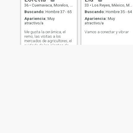
36
•
Cuernavaca, Morelos, México
33
•
Los Reyes, México, México
Buscando:
Hombre 37 - 65
Buscando:
Hombre 35 - 64
Apariencia:
Muy
Apariencia:
Muy
atractivo/a
atractivo/a
Me gusta la cerámica, el
Vamos a conectar y vibrar
remo, las visitas a los
mercados de agricultores, el
cuidado de las plantas de
interior, y el descubrimiento
de lugares acogedores
donde el tiempo parece
disminuir. Creo que las
aficiones deberían hacer la
vida más rica y colorida.
Candy
Jojo
37
•
Campeche, Campeche, México
33
•
Tijuana, Baja California, México