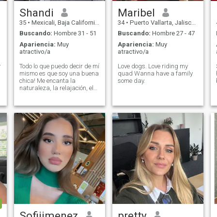
Shandi
Maribel
35
•
Mexicali, Baja California, México
34
•
Puerto Vallarta, Jalisco, México
Buscando:
Hombre 31 - 51
Buscando:
Hombre 27 - 47
Apariencia:
Muy
Apariencia:
Muy
atractivo/a
atractivo/a
r
Todo lo que puedo decir de mí
Love dogs. Love riding my
mismo es que soy una buena
quad Wanna have a family
chica! Me encanta la
some day.
o
naturaleza, la relajación, el
canto. En el fondo, soy un
romántico. Desde el lado soy
una tigresa. Mi familia dice
que no hay nadie en el
mundo a quien yo no pueda
amar. Soy una chica muy
abierta. Trato de seguir mi
estilo de vida. Es muy
importante para mí entender
cómo voy a pasar este día.
Después de todo, cada día
debe ser especial.
Sofijimenez
pretty