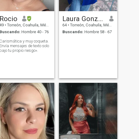
Rocio
Laura Gonzalez
49
•
Torreón, Coahuila, México
64
•
Torreón, Coahuila, México
Buscando:
Hombre 40 - 76
Buscando:
Hombre 58 - 67
Carismática y muy coqueta.
Envía mensajes de texto solo
bajo tu propio riesgo».