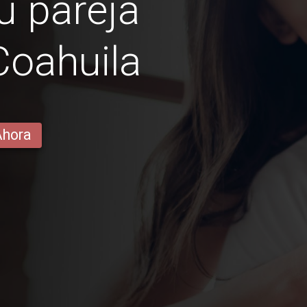
u pareja
Coahuila
Ahora