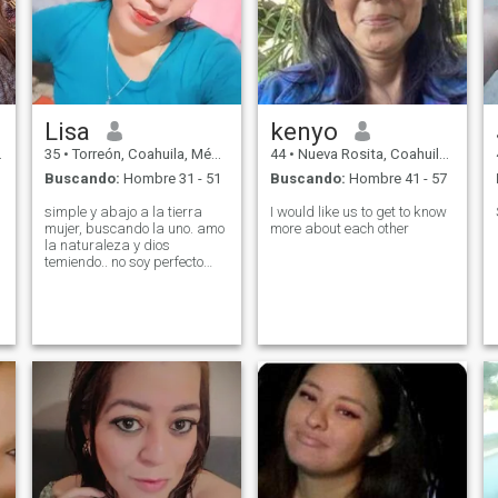
Lisa
kenyo
35
•
Torreón, Coahuila, México
44
•
Nueva Rosita, Coahuila, México
Buscando:
Hombre 31 - 51
Buscando:
Hombre 41 - 57
simple y abajo a la tierra
I would like us to get to know
mujer, buscando la uno. amo
more about each other
la naturaleza y dios
temiendo.. no soy perfecto
pero estoy tratando de ser un
buen ser humano en este
mundo.
o