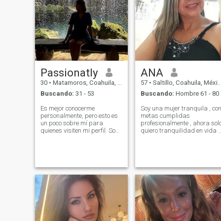
Passionatly
ANA
30
•
Matamoros, Coahuila, México
57
•
Saltillo, Coahuila, México
Buscando:
31 - 53
Buscando:
Hombre 61 - 80
Es mejor conocerme
Soy una mujer tranquila , con
personalmente, pero esto es
metas cumplidas
un poco sobre mí para
profesionalmente , ahora sol
quienes visiten mi perfil. Soy
quiero tranquilidad en vida y
una mujer de corazón abierto
disfrutar , Camino a Diario,
que disfruta de la
un poco de GYM, me gusta
comunicación abierta y
viajar, conocer lugares, soy
reflexiva. También me gusta
alegre, me agrada la
leer y escribir. Soy amable,
música , ir conciertos en vivo,
pero no me impresiono
etc.
fácilmente y me gusta
profundizar en las cosas.
Eres a quien atraes y he
estado en la mejor forma
posible en la vida para
atraer a mi tipo de persona,