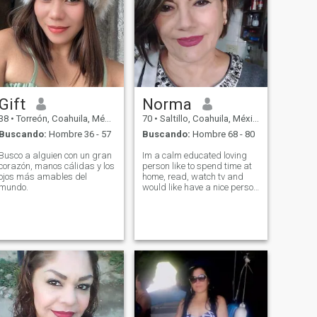
Gift
Norma
38
•
Torreón, Coahuila, México
70
•
Saltillo, Coahuila, México
Buscando:
Hombre 36 - 57
Buscando:
Hombre 68 - 80
Busco a alguien con un gran
Im a calm educated loving
corazón, manos cálidas y los
person like to spend time at
ojos más amables del
home, read, watch tv and
mundo.
would like have a nice person
who to love and share life
with