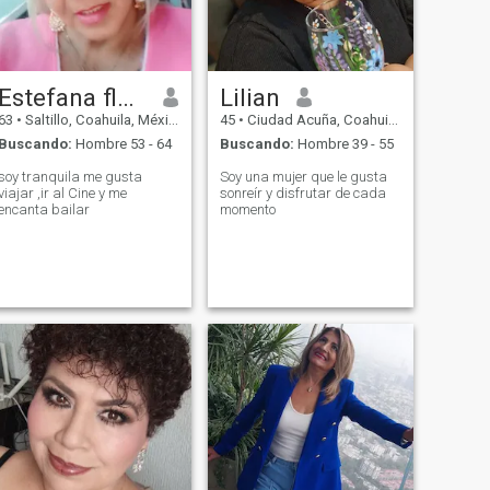
Estefana flores perez
Lilian
63
•
Saltillo, Coahuila, México
45
•
Ciudad Acuña, Coahuila, México
Buscando:
Hombre 53 - 64
Buscando:
Hombre 39 - 55
soy tranquila me gusta
Soy una mujer que le gusta
viajar ,ir al Cine y me
sonreír y disfrutar de cada
encanta bailar
momento