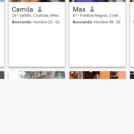
Camila
Max
26
•
Saltillo, Coahuila, México
31
•
Piedras Negras, Coahuila, México
Buscando:
Hombre 20 - 63
Buscando:
Hombre 38 - 55
y
d
.