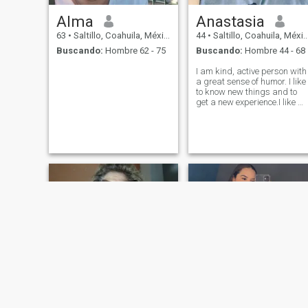
Alma
Anastasia
63
•
Saltillo, Coahuila, México
44
•
Saltillo, Coahuila, México
Buscando:
Hombre 62 - 75
Buscando:
Hombre 44 - 68
I am kind, active person with
a great sense of humor. I like
to know new things and to
get a new experience.I like m
job but in future I prefer to
spend much time with my
family.I am hardworking an
energetic. I give much
attention to those whom I love