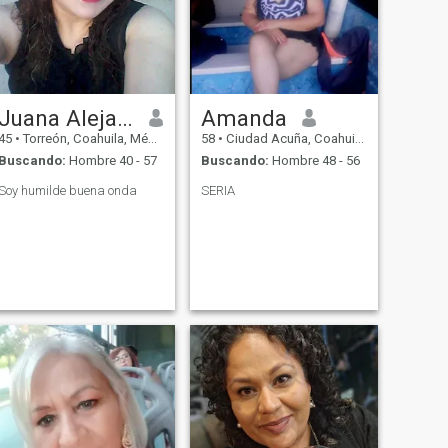
Juana Alejandra Fernández
Amanda
45
•
Torreón, Coahuila, México
58
•
Ciudad Acuña, Coahuila, México
Buscando:
Hombre 40 - 57
Buscando:
Hombre 48 - 56
Soy humilde buena onda
SERIA