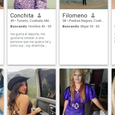
Conchita
Filomeno
49
•
Torreón, Coahuila, México
58
•
Piedras Negras, Coahuila, México
Buscando:
Hombre 43 - 59
Buscando:
Mujer 55 - 65
me gusta el deporte, me
gustaría conocer a una
persona que me quiera tal y
como soy , soy divertida ,
amorosa entre otras cosas
más ☺️.