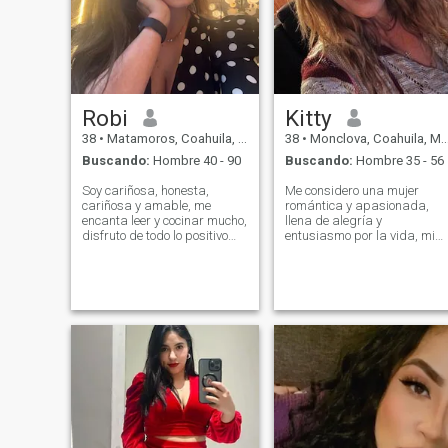
incluso desde lejos. Quiero
explorar, asumir nuevos
retos y también crecer.
Robi
Kitty
38
•
Matamoros, Coahuila, México
38
•
Monclova, Coahuila, México
Buscando:
Hombre 40 - 90
Buscando:
Hombre 35 - 56
Soy cariñosa, honesta,
Me considero una mujer
cariñosa y amable, me
romántica y apasionada,
encanta leer y cocinar mucho,
llena de alegría y
disfruto de todo lo positivo
entusiasmo por la vida, mi
que viene con la vida.
mayor deseo es hacer feliz a
un hombre especial y crear
momentos inolvidables
juntos, como pareja, soy leal
y comprometida, me asegur
una profunda conexión y
honestidad.