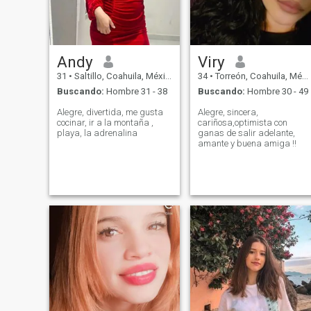
Andy
Viry
31
•
Saltillo, Coahuila, México
34
•
Torreón, Coahuila, México
Buscando:
Hombre 31 - 38
Buscando:
Hombre 30 - 49
Alegre, divertida, me gusta
Alegre, sincera,
cocinar, ir a la montaña ,
cariñosa,optimista con
playa, la adrenalina
ganas de salir adelante,
amante y buena amiga !!