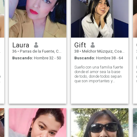
Laura
Gift
36
•
Parras de la Fuente, Coahuila, México
38
•
Melchor Múzquiz, Coahuila, México
Buscando:
Hombre 32 - 50
Buscando:
Hombre 38 - 64
Sueño con una familia fuerte
donde el amor sea la base
o
de todo, donde todos sepan
que son importantes y
amados.