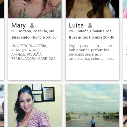
Mary
Luisa
38
•
Torreón, Coahuila, México
20
•
Torreón, Coahuila, México
Buscando:
Hombre 50 - 60
Buscando:
Hombre 20 - 46
UNA PERSONA SERIA,
Soy un poco tímida, casi no
TRANQUILA, ALEGRE,
hablo mucho, prefiero las
AMABLE, RISUEÑA,
personas sinceras y
TRABAJADORA, CARIÑOSA,
amables, soy estudiante de
RESPONSABLE, CREO QUE
diseño y trabajo por las
YA CONOCIENDO Y
tardes en un restaurant. no
PASANDO TIEMPO CON LA
me considero atractiva, pero
PERSONA TE DAS CUENTA
soy muy cariñosa y de
DE TODO.
buenos sentimientos