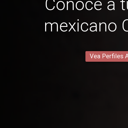
Conoce a t
mexicano 
Vea Perfiles 