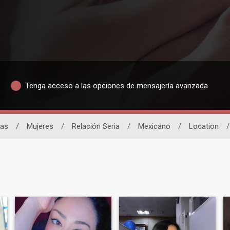
Tenga acceso a las opciones de mensajería avanzada
nas
/
Mujeres
/
Relación Seria
/
Mexicano
/
Location
/