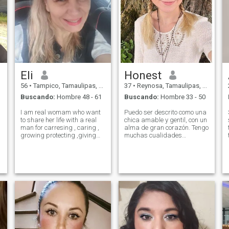
Eli
Honest
56
•
Tampico, Tamaulipas, México
37
•
Reynosa, Tamaulipas, México
Buscando:
Hombre 48 - 61
Buscando:
Hombre 33 - 50
I am real womam who want
Puedo ser descrito como una
to share her life with a real
chica amable y gentil, con un
man for carresing , caring ,
alma de gran corazón. Tengo
growing protecting ,giving
muchas cualidades
company to each other .
positivas y buenas. Soy
orientado a los objetivos,
educado y amable. Soy una
buena cocinera,
conversadora y una chica
a
hermosa