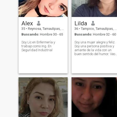
Alex
Lilda
35
•
Reynosa, Tamaulipas, México
36
•
Tampico, Tamaulipas, México
Buscando:
Hombre 30 - 65
Buscando:
Hombre 32 - 60
Soy Lic en Enfermería y
Soy una mujer alegre y feliz.
trabajo como Ing. En
Soy una persona positiva y
Seguridad Industrial
amante de la vida con un
buen sentido del humor. Veo
cosas buenas en todos los
días. Soy confiable, fiel y sé
amar. Me encanta viajar y
explorar nuevos lugares. Me
gusta estudiar la cultura y l
cocina de diferentes países
del mundo.