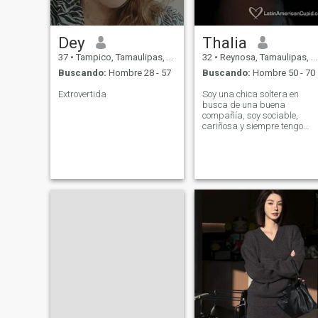
Dey
Thalia
37
•
Tampico, Tamaulipas, México
32
•
Reynosa, Tamaulipas, México
Buscando:
Hombre 28 - 57
Buscando:
Hombre 50 - 70
Extrovertida
Soy una chica soltera en
busca de una buena
compañía, soy sociable,
cariñosa y siempre tengo
tema de conversación, soy
una persona sincera,
educada y de buen trato.