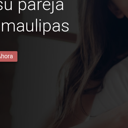
u pareja
amaulipas
Ahora