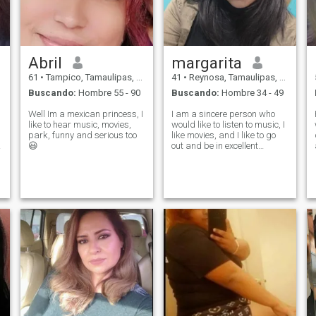
Abril
margarita
61
•
Tampico, Tamaulipas, México
41
•
Reynosa, Tamaulipas, México
Buscando:
Hombre 55 - 90
Buscando:
Hombre 34 - 49
Well Im a mexican princess, I
I am a sincere person who
like to hear music, movies,
would like to listen to music, I
park, funny and serious too
like movies, and I like to go
😃
out and be in excellent
company.
a