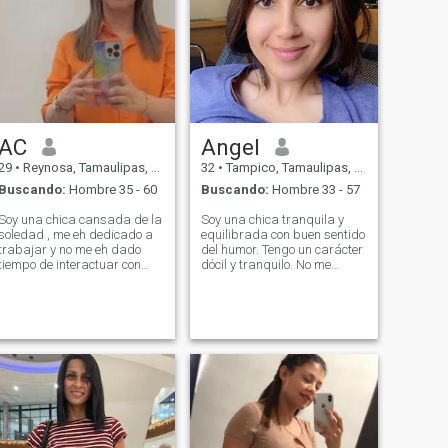
AC
Angel
29
•
Reynosa, Tamaulipas, México
32
•
Tampico, Tamaulipas, México
Buscando:
Hombre 35 - 60
Buscando:
Hombre 33 - 57
Soy una chica cansada de la
Soy una chica tranquila y
soledad , me eh dedicado a
equilibrada con buen sentido
trabajar y no me eh dado
del humor. Tengo un carácter
tiempo de interactuar con
dócil y tranquilo. No me
más personas , creo que es
gusta el conflicto y prefiero
un buen momento , espero
resolver todo de una buena
conocer una persona real , de
manera. Adoro coquetear, me
buenos sentimientos , criado
encanta sonreír, escucho
con temor a Dios .
elogios. Prefiero hacer lo que
amo en mi vida. Y no lo que
está de moda, prestigioso o
pertenece.