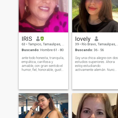
IRIS
lovely
63
•
Tampico, Tamaulipas, México
39
•
Río Bravo, Tamaulipas, México
Buscando:
Hombre 61 - 80
Buscando:
36 - 56
ante todo honesta, tranquila,
Soy una chica alegre con dos
empática, cariñosa y
estudios superiores. Ahora
amable, con gran sentido el
estoy estudiando
humor, fiel, honorable, gusta
activamente alemán. Nunca
de la música; rock en ingles -
he estado casada y sueño
español, country, pop,
crear una familia fuerte y
romántica; gusta de paseos
amorosa. Los amigos me
en lancha ríos y playas, de la
caracterizan como una
pesca, disfrutar al máximo
persona sincera, abierta y
la naturaleza, si eres menor
receptiva, siempre dispuest
a 61 años no me contactes,
a ayudar. Me gusta la forma
no contestaré, si eres
activa de vida.
estafador no me contactes
me doy cuenta del modo de
actuar de un estafador y un
mentiroso; si eres un enfermo