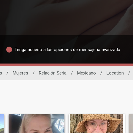
Tenga acceso a las opciones de mensajería avanzada
s
/
Mujeres
/
Relación Seria
/
Mexicano
/
Location
/