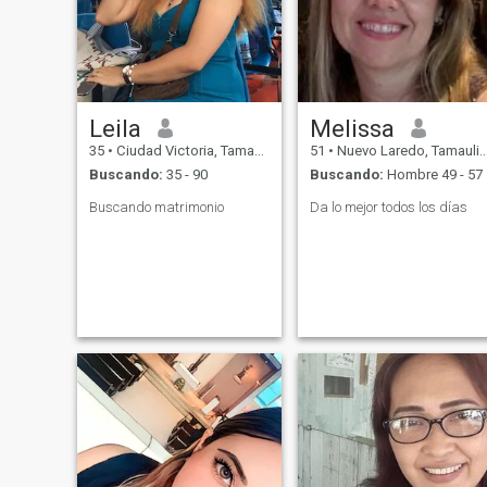
sexual tampoco me
contactes, también de
inmediato lo percibo y te
bloquearé.
Leila
Melissa
35
•
Ciudad Victoria, Tamaulipas, México
51
•
Nuevo Laredo, Tamaulipas, México
Buscando:
35 - 90
Buscando:
Hombre 49 - 57
Buscando matrimonio
Da lo mejor todos los días