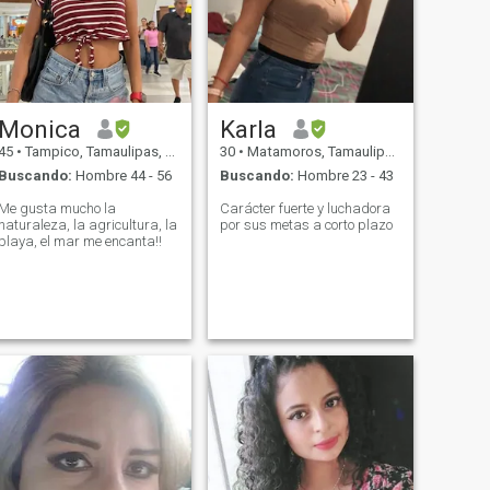
Monica
Karla
45
•
Tampico, Tamaulipas, México
30
•
Matamoros, Tamaulipas, México
Buscando:
Hombre 44 - 56
Buscando:
Hombre 23 - 43
Me gusta mucho la
Carácter fuerte y luchadora
naturaleza, la agricultura, la
por sus metas a corto plazo
playa, el mar me encanta!!