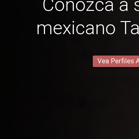
Conozca a s
mexicano T
Vea Perfiles 