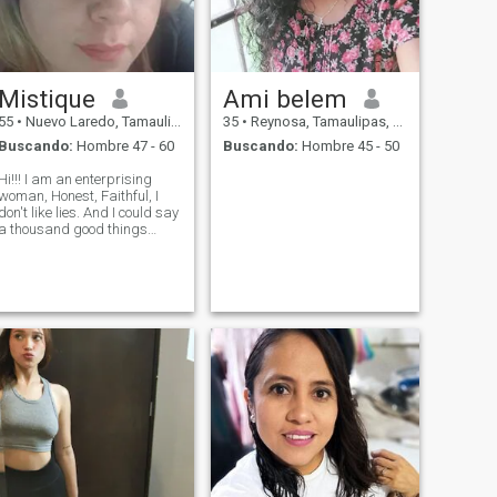
Mistique
Ami belem
55
•
Nuevo Laredo, Tamaulipas, México
35
•
Reynosa, Tamaulipas, México
Buscando:
Hombre 47 - 60
Buscando:
Hombre 45 - 50
Hi!!! I am an enterprising
woman, Honest, Faithful, I
don't like lies. And I could say
a thousand good things
about myself, but it is better
to treat each other, get to
know each other, Not vices,
Greetings.