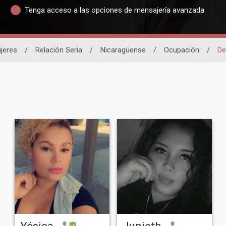
Tenga acceso a las opciones de mensajería avanzada
jeres
/
Relación Seria
/
Nicaragüense
/
Ocupación
/
De
Yésica
Junieth