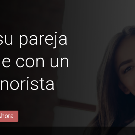
u pareja
e con un
norista
Ahora