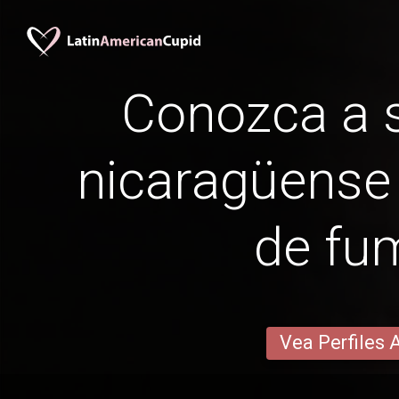
Conozca a s
nicaragüense 
de fu
Vea Perfiles 