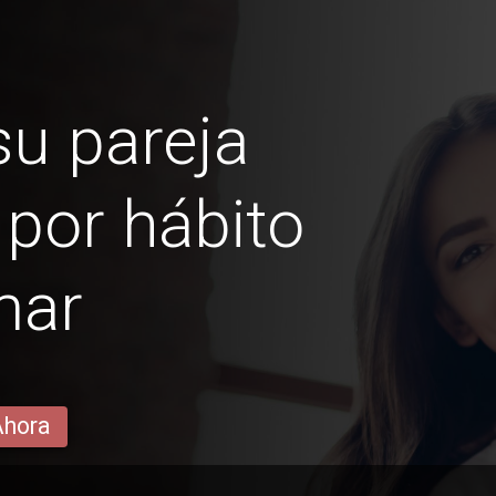
u pareja
por hábito
mar
Ahora