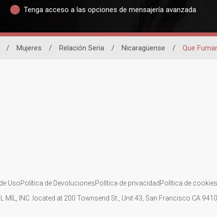
Tenga acceso a las opciones de mensajería avanzada
/
Mujeres
/
Relación Seria
/
Nicaragüense
/
Que Fuma
de Uso
Política de Devoluciones
Política de privacidad
Política de cookie
IL MIL, INC. located at 200 Townsend St., Unit 43, San Francisco CA 94