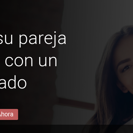
u pareja
 con un
rado
Ahora