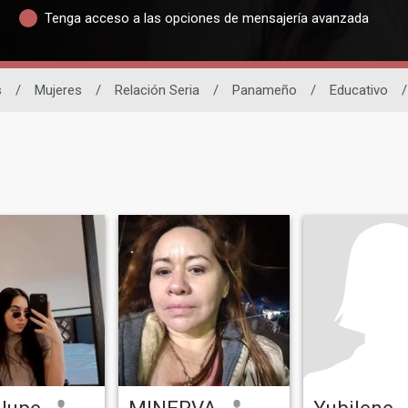
Tenga acceso a las opciones de mensajería avanzada
s
/
Mujeres
/
Relación Seria
/
Panameño
/
Educativo
/
lupe
MINERVA
Yubilene