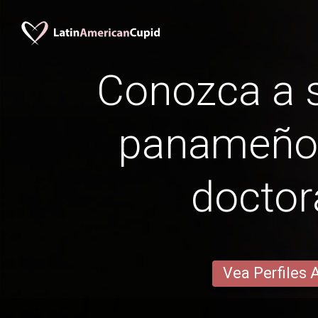
Conozca a s
panameño
docto
Vea Perfiles 