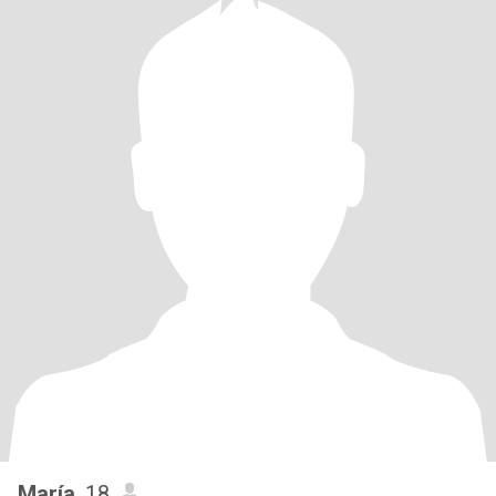
María
, 18