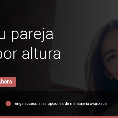
u pareja
r altura
Ahora
Tenga acceso a las opciones de mensajería avanzada