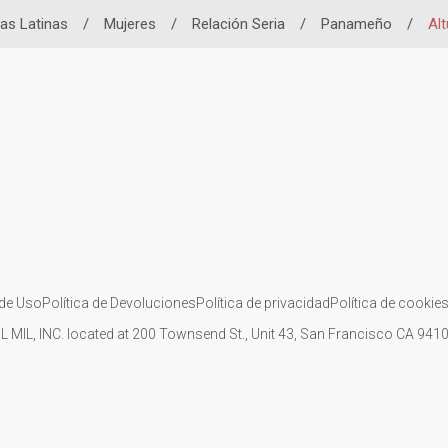
tas Latinas
/
Mujeres
/
Relación Seria
/
Panameño
/
Alt
de Uso
Política de Devoluciones
Política de privacidad
Política de cookie
IL MIL, INC. located at 200 Townsend St., Unit 43, San Francisco CA 94