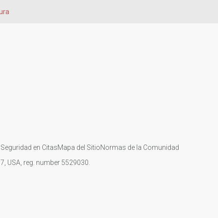
ura
s
Seguridad en Citas
Mapa del Sitio
Normas de la Comunidad
107, USA, reg. number 5529030.