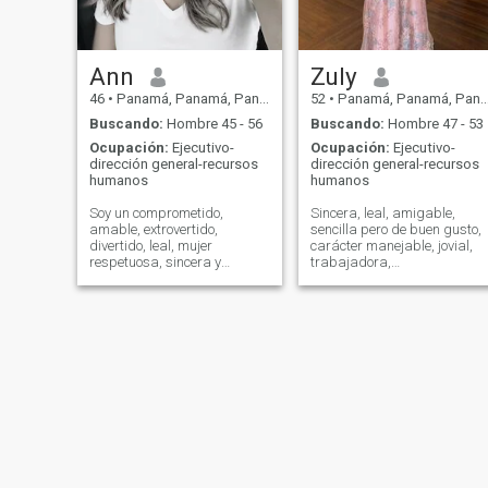
Ann
Zuly
46
•
Panamá, Panamá, Panamá
52
•
Panamá, Panamá, Panamá
Buscando:
Hombre 45 - 56
Buscando:
Hombre 47 - 53
Ocupación:
Ejecutivo-
Ocupación:
Ejecutivo-
dirección general-recursos
dirección general-recursos
humanos
humanos
Soy un comprometido,
Sincera, leal, amigable,
amable, extrovertido,
sencilla pero de buen gusto,
divertido, leal, mujer
carácter manejable, jovial,
respetuosa, sincera y
trabajadora,
trabajadora, con pasión por
responsable,trato de ser
mi trabajo y mucho amor y
mejor persona cada día,
cariño por mi familia. Me
amante de los retos que me
encanta la playa, correr,
pone la vida, disfrutar de un
zumba fitness, bailar y ver
buen vino, una pelicula, una
películas (🙃 de terror y
buena conversación, un
acción). La vida es
atardecer, en fin disfrutar de
demasiado corta para ser
la vida como se presente con
infeliz, así que decidí
altas y bajas poniendo la
arriesgarme y ser feliz una
mejor sonrisa.
vez más para continuar con
mi vida también!!