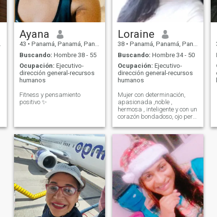
Ayana
Loraine
43
•
Panamá, Panamá, Panamá
38
•
Panamá, Panamá, Panamá
Buscando:
Hombre 38 - 55
Buscando:
Hombre 34 - 50
Ocupación:
Ejecutivo-
Ocupación:
Ejecutivo-
dirección general-recursos
dirección general-recursos
humanos
humanos
Fitness y pensamiento
Mujer con determinación,
positivo ✨
apasionada ,noble ,
hermosa , inteligente y con un
corazón bondadoso, ojo pero
con carácter fuerte , cuando
toca jajjajaja 🤭