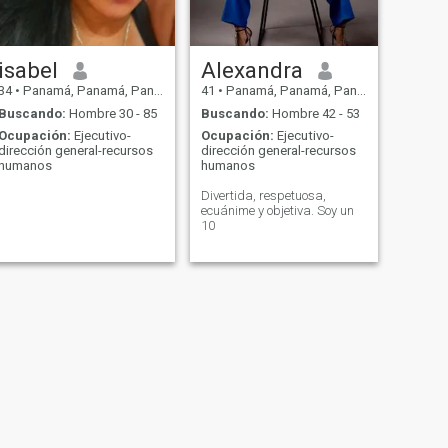
isabel
Alexandra
34
•
Panamá, Panamá, Panamá
41
•
Panamá, Panamá, Panamá
Buscando:
Hombre 30 - 85
Buscando:
Hombre 42 - 53
Ocupación:
Ejecutivo-
Ocupación:
Ejecutivo-
dirección general-recursos
dirección general-recursos
humanos
humanos
Divertida, respetuosa,
ecuánime y objetiva. Soy un
10