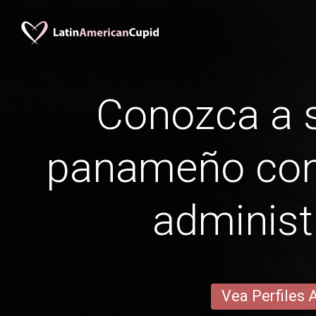
Conozca a s
panameño con
administ
Vea Perfiles 