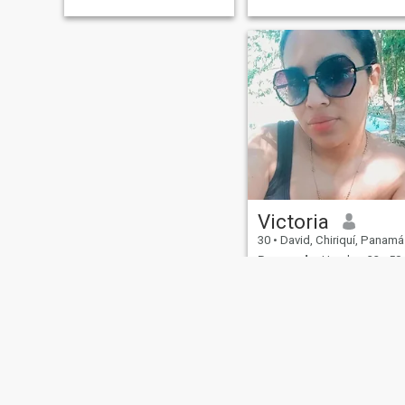
Victoria
30
•
David, Chiriquí, Panamá
Buscando:
Hombre 32 - 50
Ocupación:
Ventas-
marketing
Alegre, dinámica, me gusta
bailar, pasear, los
atardeceres en la playa, la
naturaleza, me gustan los
animales. Más los gatos.
Disfruto las pequeñas cosas
que te regala la vida.