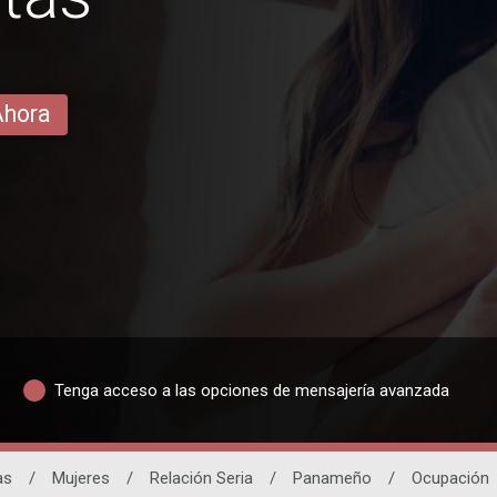
Ahora
Tenga acceso a las opciones de mensajería avanzada
as
/
Mujeres
/
Relación Seria
/
Panameño
/
Ocupación