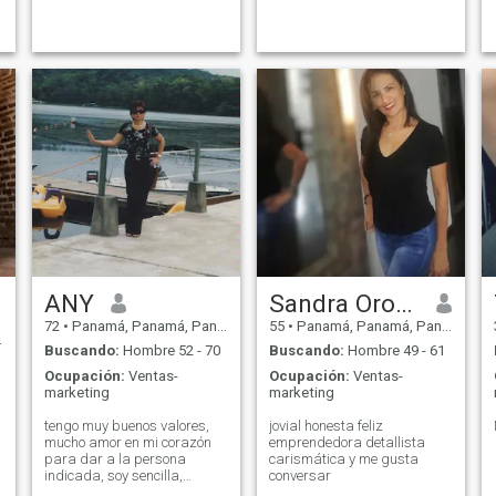
ANY
Sandra Orozco
72
•
Panamá, Panamá, Panamá
55
•
Panamá, Panamá, Panamá
Buscando:
Hombre 52 - 70
Buscando:
Hombre 49 - 61
Ocupación:
Ventas-
Ocupación:
Ventas-
marketing
marketing
tengo muy buenos valores,
jovial honesta feliz
mucho amor en mi corazón
emprendedora detallista
para dar a la persona
carismática y me gusta
indicada, soy sencilla,
conversar
inteligente, , trabajadora