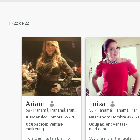
1 - 22 de 22
Ariam
Luisa
58
•
Panamá, Panamá, Panamá
56
•
Panamá, Panamá, Panamá
Buscando:
Hombre 55 - 70
Buscando:
Hombre 43 - 50
Ocupación:
Ventas-
Ocupación:
Ventas-
marketing
marketing
Hola Darling, también no
Soy una mujer tranquila