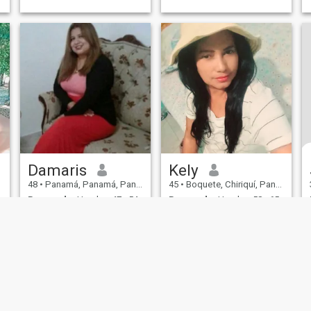
,amigable y muy honesta .Me
gusta la buena cocina
,nacionales e internacionales
y prepararlas tambien.
Damaris
Kely
48
•
Panamá, Panamá, Panamá
45
•
Boquete, Chiriquí, Panamá
Buscando:
Hombre 47 - 54
Buscando:
Hombre 58 - 65
Ocupación:
Ventas-
Ocupación:
Ventas-
marketing
marketing
Sincera , comunicativa
alegre dinámica leal
amorosa