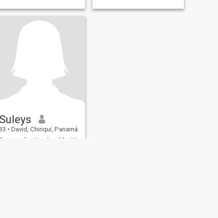
Suleys
33
•
David, Chiriquí, Panamá
Buscando:
Hombre 39 - 66
Ocupación:
Ventas-
marketing
Alegre sincera