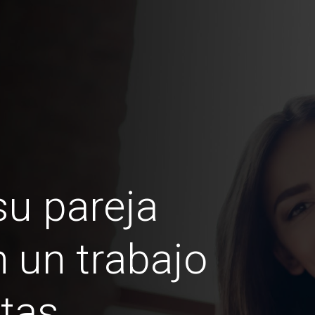
u pareja
 un trabajo
tas