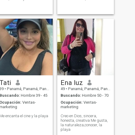
Tati
Ena luz
39
•
Panamá, Panamá, Panamá
49
•
Panamá, Panamá, Panamá
Buscando:
Hombre 39 - 45
Buscando:
Hombre 50 - 70
Ocupación:
Ventas-
Ocupación:
Ventas-
marketing
marketing
Me encanta el cine y la playa
Creo en Dios, sincera,
honesta, creativa Me gusta,
la naturaleza,conocer, la
playa