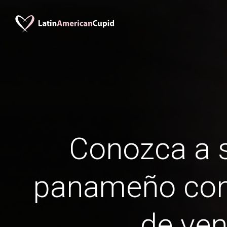
Conozca a s
panameño con
de ven