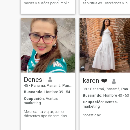
metas y sueños por cumplir,
espirituales - esotéricos y los
en busca de la persona
misterios del mundo. Busco
correcta, que envejesca a mi
el despertar de la conciencia
lado, con respeto fidelidad.
y unión con el Ser. Me
No busco quien me resuelva
encantan las conversaciones
la vida, se trabajar y
profundas e inteligentes. Me
ganarme la vida
gusta la buena música y
honradamente. Cero
disfrutar la vida al máximo.
Jóvenes.. No estoy para
perder el tiempo.
Denesi
karen ❤️
45
•
Panamá, Panamá, Panamá
38
•
Panamá, Panamá, Panamá
Buscando:
Hombre 39 - 54
Buscando:
Hombre 40 - 50
Ocupación:
Ventas-
Ocupación:
Ventas-
marketing
marketing
Me encanta viajar, comer
honestidad
diferentes tipo de comidas