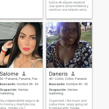
busca de alguien especial.
Que quiera comprometerse y
construir una relación seria.
Me gustan los deportes. La
música, bailar, Cine,
Salome
Daneris
36
•
Panamá, Panamá, Panamá
40
•
Colón, Colón, Panamá
Buscando:
Hombre 38 - 65
Buscando:
Hombre 40 - 55
Ocupación:
Ventas-
Ocupación:
Ventas-
marketing
marketing
Soy independiente segura de
Organized, I like music and
mi misma y divertida cine ,
salsa more, I enjoy going out
cena , movies y tu ?
to restaurants, movies.