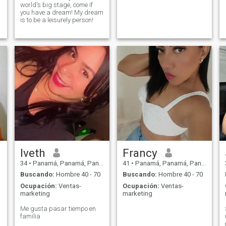
world's big stage, come if
you have a dream! My dream
is to be a leisurely person!
Iveth
Francy
34
•
Panamá, Panamá, Panamá
41
•
Panamá, Panamá, Panamá
Buscando:
Hombre 40 - 70
Buscando:
Hombre 40 - 70
Ocupación:
Ventas-
Ocupación:
Ventas-
marketing
marketing
Me gusta pasar tiempo en
familia