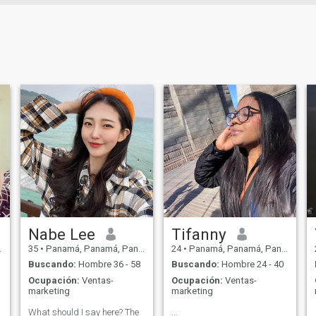
Nabe Lee
Tifanny
35
•
Panamá, Panamá, Panamá
24
•
Panamá, Panamá, Panamá
Buscando:
Hombre 36 - 58
Buscando:
Hombre 24 - 40
Ocupación:
Ventas-
Ocupación:
Ventas-
marketing
marketing
What should I say here? The
…