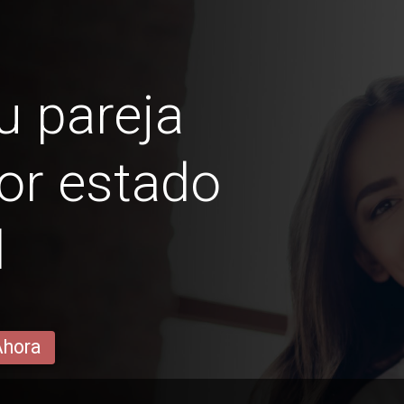
u pareja
or estado
l
Ahora