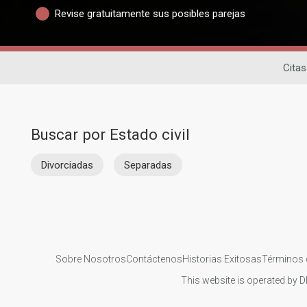
Revise gratuitamente sus posibles parejas
Citas
Buscar por Estado civil
Divorciadas
Separadas
Sobre Nosotros
Contáctenos
Historias Exitosas
Términos 
This website is operated by D