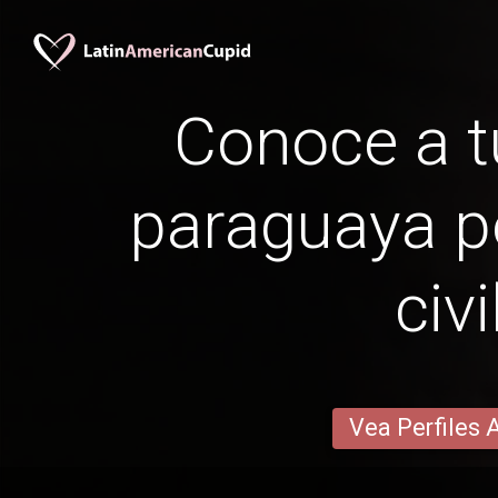
Conoce a t
paraguaya p
civi
Vea Perfiles 