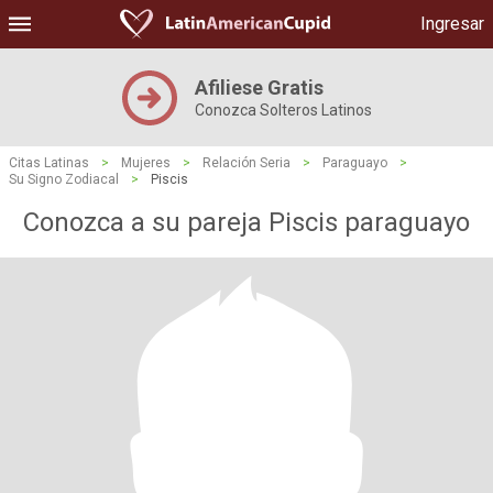
Ingresar
Afiliese Gratis
Conozca Solteros Latinos
Citas Latinas
>
Mujeres
>
Relación Seria
>
Paraguayo
>
Su Signo Zodiacal
>
Piscis
Conozca a su pareja Piscis paraguayo