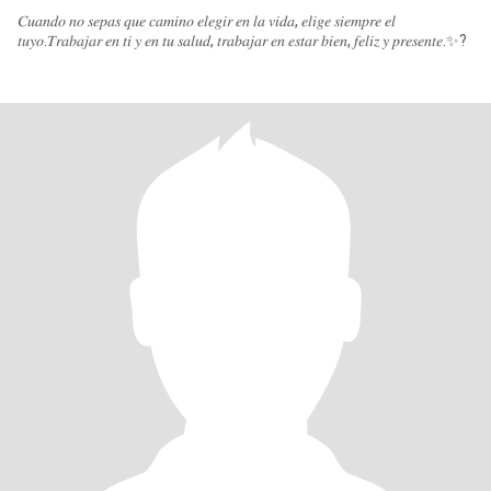
𝐶𝑢𝑎𝑛𝑑𝑜 𝑛𝑜 𝑠𝑒𝑝𝑎𝑠 𝑞𝑢𝑒 𝑐𝑎𝑚𝑖𝑛𝑜 𝑒𝑙𝑒𝑔𝑖𝑟 𝑒𝑛 𝑙𝑎 𝑣𝑖𝑑𝑎, 𝑒𝑙𝑖𝑔𝑒 𝑠𝑖𝑒𝑚𝑝𝑟𝑒 𝑒𝑙
𝑡𝑢𝑦𝑜.𝑇𝑟𝑎𝑏𝑎𝑗𝑎𝑟 𝑒𝑛 𝑡𝑖 𝑦 𝑒𝑛 𝑡𝑢 𝑠𝑎𝑙𝑢𝑑, 𝑡𝑟𝑎𝑏𝑎𝑗𝑎𝑟 𝑒𝑛 𝑒𝑠𝑡𝑎𝑟 𝑏𝑖𝑒𝑛, 𝑓𝑒𝑙𝑖𝑧 𝑦 𝑝𝑟𝑒𝑠𝑒𝑛𝑡𝑒.✨?