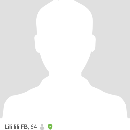
Lili lili FB
, 64