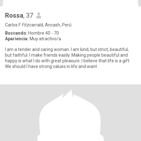
Rossa
, 37
Carlos F. Fitzcarrald, Ancash, Perú
Buscando:
Hombre 40 - 70
Apariencia:
Muy atractivo/a
I am a tender and caring woman. I am kind, but strict, beautiful,
but faithful. I make friends easily. Making people beautiful and
happy is what I do with great pleasure. I believe that life is a gift.
We should I have strong values in life and want