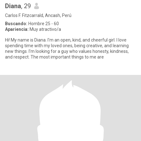
Diana
, 29
Carlos F. Fitzcarrald, Ancash, Perú
Buscando:
Hombre 25 - 60
Apariencia:
Muy atractivo/a
Hi! My name is Diana. I'm an open, kind, and cheerful girl. I love
spending time with my loved ones, being creative, and learning
new things. I'm looking for a guy who values ​​honesty, kindness,
and respect. The most important things to me are