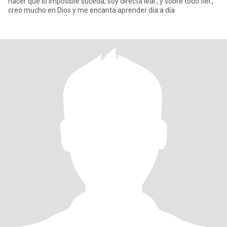
hacer que lo imposible suceda, soy directa leal , y sobre todo fiel ,
creo mucho en Dios y me encanta aprender día a día