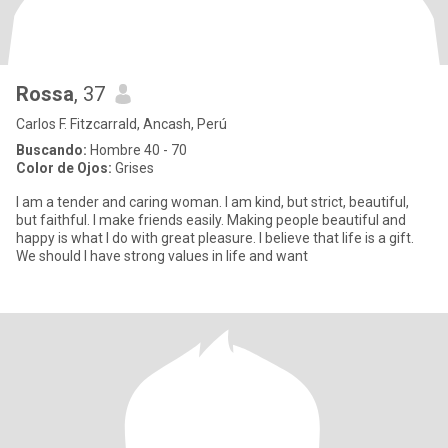
Rossa
, 37
Carlos F. Fitzcarrald, Ancash, Perú
Buscando:
Hombre 40 - 70
Color de Ojos:
Grises
I am a tender and caring woman. I am kind, but strict, beautiful,
but faithful. I make friends easily. Making people beautiful and
happy is what I do with great pleasure. I believe that life is a gift.
We should I have strong values in life and want