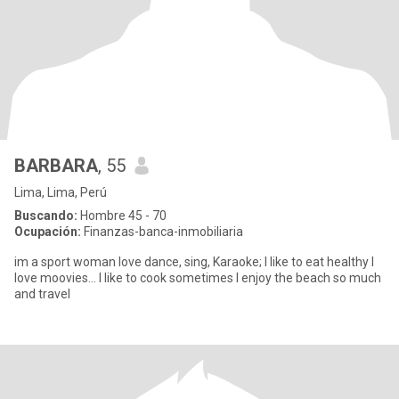
BARBARA
, 55
Lima, Lima, Perú
Buscando:
Hombre 45 - 70
Ocupación:
Finanzas-banca-inmobiliaria
im a sport woman love dance, sing, Karaoke; I like to eat healthy I
love moovies... I like to cook sometimes I enjoy the beach so much
and travel