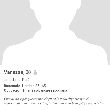
Vanessa
, 38
Lima, Lima, Perú
Buscando:
Hombre 35 - 65
Ocupación:
Finanzas-banca-inmobiliaria
𝐶𝑢𝑎𝑛𝑑𝑜 𝑛𝑜 𝑠𝑒𝑝𝑎𝑠 𝑞𝑢𝑒 𝑐𝑎𝑚𝑖𝑛𝑜 𝑒𝑙𝑒𝑔𝑖𝑟 𝑒𝑛 𝑙𝑎 𝑣𝑖𝑑𝑎, 𝑒𝑙𝑖𝑔𝑒 𝑠𝑖𝑒𝑚𝑝𝑟𝑒 𝑒𝑙
𝑡𝑢𝑦𝑜.𝑇𝑟𝑎𝑏𝑎𝑗𝑎𝑟 𝑒𝑛 𝑡𝑖 𝑦 𝑒𝑛 𝑡𝑢 𝑠𝑎𝑙𝑢𝑑, 𝑡𝑟𝑎𝑏𝑎𝑗𝑎𝑟 𝑒𝑛 𝑒𝑠𝑡𝑎𝑟 𝑏𝑖𝑒𝑛, 𝑓𝑒𝑙𝑖𝑧 𝑦 𝑝𝑟𝑒𝑠𝑒𝑛𝑡𝑒.✨?