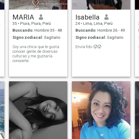
las personas mayores.
MARIA
Isabella
35
•
Piura, Piura, Perú
24
•
Lima, Lima, Perú
Buscando:
Hombre 35 - 48
Buscando:
Hombre 26 - 49
Signo zodiacal:
Sagitario
Signo zodiacal:
Sagitario
Soy una chica que le gusta
Envía foto 🥵🥵
conocer gente de diversas
culturas y me gustaría
conocerte.