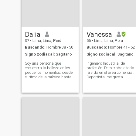
Dalia
Vanessa
37
•
Lima, Lima, Perú
56
•
Lima, Lima, Perú
Buscando:
Hombre 38 - 50
Buscando:
Hombre 41 - 52
Signo zodiacal:
Sagitario
Signo zodiacal:
Sagitario
Soy una persona que
Ingeniero Industrial de
encuentra la belleza en los
profesión. Pero trabaje toda
pequeños momentos: desde
la vida en el area comercial.
el ritmo de la música hasta
Deportista, me gusta
la tranquilidad de un
entrenar, Functional Training
atardecer en la playa. Me
Cross Training. Me encanta
encanta viajar y descubrir
disfrutar de los viajes y
nuevos lugares que me
pienso que la vida esta
inspiren, siempre con una
compuesta de la suma de
sonrisa en el rostro y una
experiencias, por eso hay
actitud positiva.
que disfrutar cada minuto.
Pienso que las personas
estamos en constante
cambio, que la gente que se
conoce y sabe cuáles con su
defectos y limitaciones,