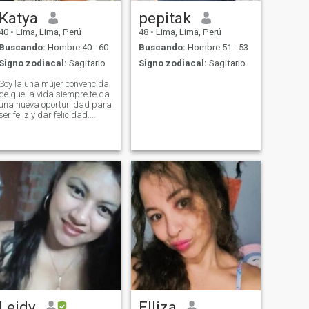
Katya
pepitak
40
•
Lima, Lima, Perú
48
•
Lima, Lima, Perú
Buscando:
Hombre 40 - 60
Buscando:
Hombre 51 - 53
Signo zodiacal:
Sagitario
Signo zodiacal:
Sagitario
Soy la una mujer convencida
de que la vida siempre te da
una nueva oportunidad para
ser feliz y dar felicidad.
Espero econtrar en algún
rincón del mundo a ese
hombre.
Leidy
Elliza