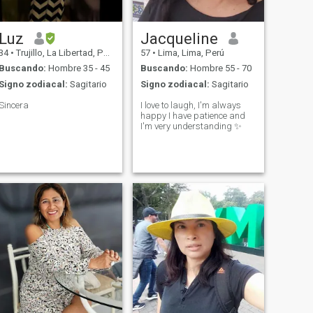
Luz
Jacqueline
34
•
Trujillo, La Libertad, Perú
57
•
Lima, Lima, Perú
Buscando:
Hombre 35 - 45
Buscando:
Hombre 55 - 70
Signo zodiacal:
Sagitario
Signo zodiacal:
Sagitario
Sincera
I love to laugh, I'm always
happy I have patience and
I'm very understanding ✨