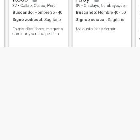
37
•
Callao, Callao, Perú
39
•
Chiclayo, Lambayeque, Perú
Buscando:
Hombre 35 - 40
Buscando:
Hombre 40 - 50
Signo zodiacal:
Sagitario
Signo zodiacal:
Sagitario
En mis días libres, me gusta
Me gusta leer y dormir
caminar y ver una película
Ale
Esther
20
•
Ica, Ica, Perú
51
•
Chiclayo, Lambayeque, Perú