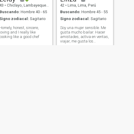
43
•
Chiclayo, Lambayeque, Perú
42
•
Lima, Lima, Perú
Buscando:
Hombre 40 - 65
Buscando:
Hombre 45 - 55
Signo zodiacal:
Sagitario
Signo zodiacal:
Sagitario
Homely, honest, sincere,
Soy una mujer sensible. Me
loving and I really like
gusta mucho bailar. Hacer
cooking like a good chef
amistades, activa en ventas,
viajar, me gusta los
animales, me encantan los
niños. Me gusta el campo y
la playa. No puedo cambiar
mi edad. Tengo más Si
quieres saber escribeme 🤗
SIGUIENTE
jany
32
•
Moyobamba, San Martín, Perú