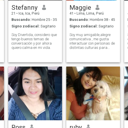
Stefanny
Maggie
21
•
Ica, Ica, Perú
41
•
Lima, Lima, Perú
Buscando:
Hombre 25 - 35
Buscando:
Hombre 38 - 45
Signo zodiacal:
Sagitario
Signo zodiacal:
Sagitario
Soy Divertida, considero que
Soy muy amigable,alegre
tengo buenos temas de
comunicativa , me gusta
conversación y por ahora
interactuar con personas de
quiero calma en mi vida.
distintas culturas para
conocer muchos de ellos .Me
gusta bailar, me encanta la
naturaleza,el campo y los
trabajos en madera..Me
gusta cocinar y hacer
postres, valoro mucho la
amistad .
Ross
ruby