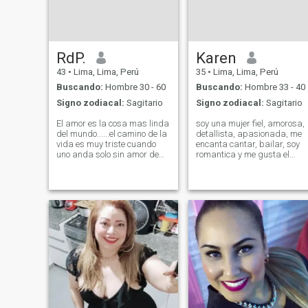
puede cambiar, superarse y
disfrutar de si misma.
RdP.
Karen
43
•
Lima, Lima, Perú
35
•
Lima, Lima, Perú
Buscando:
Hombre 30 - 60
Buscando:
Hombre 33 - 40
Signo zodiacal:
Sagitario
Signo zodiacal:
Sagitario
El amor es la cosa mas linda
soy una mujer fiel, amorosa,
del mundo......el camino de la
detallista, apasionada, me
vida es muy triste cuando
encanta cantar, bailar, soy
uno anda solo sin amor de
romantica y me gusta el
repente uno se siente
helado, sobre todo creo en el
cansado se le duerme poco a
amor verdadero. Mi (si
poco el corazón. Ir sin amor
deseas escribirme) Por
por la vida es igual que una
Favor perfiles falsos
flor ya marchita uno siente
abstenerse de escribir. I am
que no tiene fuerzas en el
a faithful, loving, thoughtful,
corazón poco a poco se
passionate woman, I love to
pierde la fe, la ilusion se nos
sing, dance, I am romantic
duerme es muy triste el
and I like ice cream, above al
camino cuando uno no
I believe in true love. My (if yo
encuentra una flor o un
want to write me) Please
clavel.. el amor es la cosa
refrain from writing fake
mas linda que tiene la vida el
profiles.
amor es la fuerza que todo lo