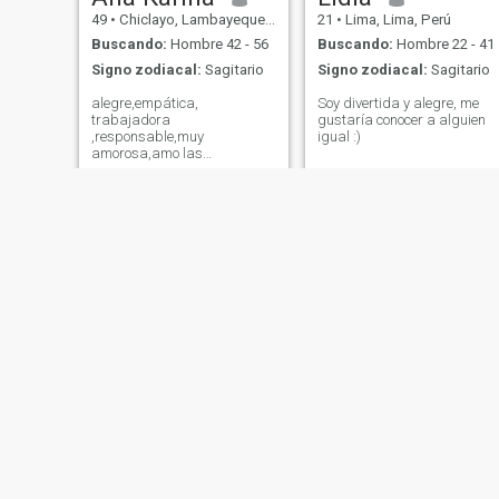
49
•
Chiclayo, Lambayeque, Perú
21
•
Lima, Lima, Perú
Buscando:
Hombre 42 - 56
Buscando:
Hombre 22 - 41
Signo zodiacal:
Sagitario
Signo zodiacal:
Sagitario
alegre,empática,
Soy divertida y alegre, me
trabajadora
gustaría conocer a alguien
,responsable,muy
igual :)
amorosa,amo las
mascotas,muy sincera,leal,y
me encanta disfrutar de una
buena comida
Eliana
lua
42
•
Trujillo, La Libertad, Perú
37
•
Chiclayo, Lambayeque, Perú