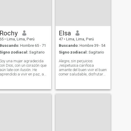
Rochy
Elsa
65
•
Lima, Lima, Perú
47
•
Lima, Lima, Perú
Buscando:
Hombre 65 - 71
Buscando:
Hombre 39 - 54
Signo zodiacal:
Sagitario
Signo zodiacal:
Sagitario
Soy una mujer agradecida
Alegre, sin perjuicios
con Dios, con un corazón que
,respetuosa cariñosa
aún late con ilusión. He
amante del buen vivir el buen
aprendido a vivir en paz, a
comer saludable, disfrutar
disfrutar lo simple y a cuidar
unas copas de buen vino
mi cuerpo y mi alma: amo
amantes dela naturaleza y
entrenar, bailar, leer, cocinar
delas bellas cosas dela vida
y reír. El gym me mantiene
!los viajes el deporte ,las
activa, pero es mi fe la que
buenas amistades ! Todo
me da fuerza cada día.
esto son mis gustos .