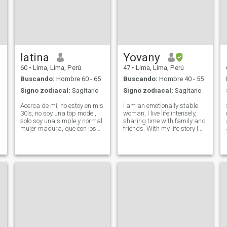
latina
Yovany
60
•
Lima, Lima, Perú
47
•
Lima, Lima, Perú
Buscando:
Hombre 60 - 65
Buscando:
Hombre 40 - 55
Signo zodiacal:
Sagitario
Signo zodiacal:
Sagitario
Acerca de mi, no estoy en mis
I am an emotionally stable
30's, no soy una top model,
woman, I live life intensely,
solo soy una simple y normal
sharing time with family and
mujer madura, que con los
friends. With my life story I
,
años aprendió a cultivar
seek to help as many people
otras cualidades dentro de
as need it in their personal,
mi, como la paciencia, el
emotional and spiritual
respeto y la libertad de cada
development. I am constantly
persona. Amo y disfruto de la
improving, trying every day
hida y me gustaría encontrar
to be the best version of
un compañero con quien
myself. I love nature, I love
compartir y disfrutar la vida.
traveling, getting to know
different cultures, I am very
sociable and charismatic.
s
The sun, the beach, cooking,
sports, travel, fashion design