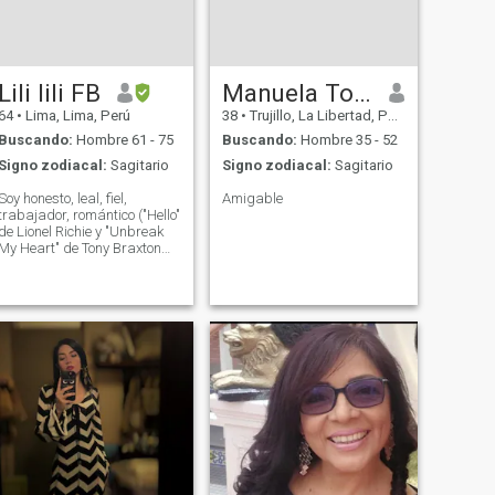
Lili lili FB
Manuela Torres. La torre
64
•
Lima, Lima, Perú
38
•
Trujillo, La Libertad, Perú
Buscando:
Hombre 61 - 75
Buscando:
Hombre 35 - 52
Signo zodiacal:
Sagitario
Signo zodiacal:
Sagitario
Soy honesto, leal, fiel,
Amigable
trabajador, romántico ("Hello"
de Lionel Richie y "Unbreak
My Heart" de Tony Braxton
son mis canciones
favoritas)... Y L