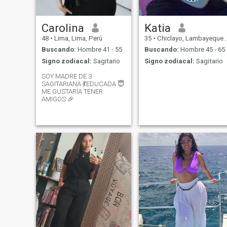
puede lograr uno ve diferente
la vida, se nos llenan los ojos
de sol en el cielo...la luna se
ríe, todo tiene distinto color. 💟
Carolina
Katia
💟💟💟💟💟💜💖💖💓
48
•
Lima, Lima, Perú
35
•
Chiclayo, Lambayeque, Perú
Buscando:
Hombre 41 - 55
Buscando:
Hombre 45 - 65
Signo zodiacal:
Sagitario
Signo zodiacal:
Sagitario
SOY MADRE DE 3
SAGITARIANA 💃EDUCADA 😇
ME GUSTARÍA TENER
AMIGOS 🎉