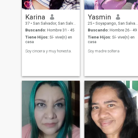
Karina
Yasmin
37
•
San Salvador, San Salvador, El Salvador
25
•
Soyapango, San Salvador, El Salvador
Buscando:
Hombre 31 - 45
Buscando:
Hombre 26 - 49
Tiene Hijos:
Sí- vive(n) en
Tiene Hijos:
Sí- vive(n) en
casa
casa
Soy cincera y muy honesta.
Soy madre soltera