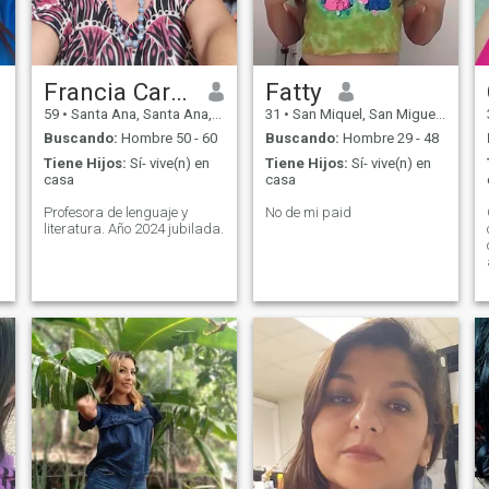
Francia Carolina Fuentes
Fatty
59
•
Santa Ana, Santa Ana, El Salvador
31
•
San Miquel, San Miguel, El Salvador
Buscando:
Hombre 50 - 60
Buscando:
Hombre 29 - 48
Tiene Hijos:
Sí- vive(n) en
Tiene Hijos:
Sí- vive(n) en
casa
casa
Profesora de lenguaje y
No de mi paid
literatura. Año 2024 jubilada.