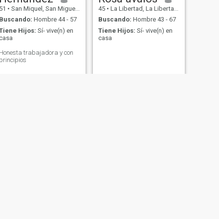
51
•
San Miquel, San Miguel, El Salvador
45
•
La Libertad, La Libertad, El Salvador
Buscando:
Hombre 44 - 57
Buscando:
Hombre 43 - 67
Tiene Hijos:
Sí- vive(n) en
Tiene Hijos:
Sí- vive(n) en
casa
casa
Honesta trabajadora y con
principios
SIGUIENTE
Guadalupe
30
•
Cojutepeque, Cuscatlán, El Salvador