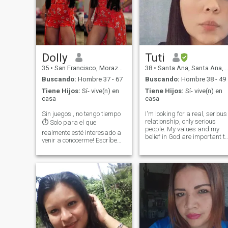
Dolly
Tuti
35
•
San Francisco, Morazán, El Salvador
38
•
Santa Ana, Santa Ana, El Salvador
Buscando:
Hombre 37 - 67
Buscando:
Hombre 38 - 49
Tiene Hijos:
Sí- vive(n) en
Tiene Hijos:
Sí- vive(n) en
casa
casa
Sin juegos , no tengo tiempo
I'm looking for a real, serious
relationship, only serious
⏱️ Solo para el que
people. My values and my
realmente esté interesado a
belief in God are important to
venir a conocerme! Escríbeme
me.
si quieres saber de mí.