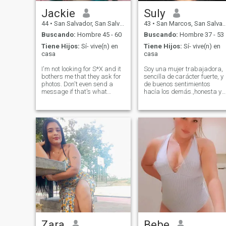
Jackie
Suly
44
•
San Salvador, San Salvador, El Salvador
43
•
San Marcos, San Salvador, El Salvador
Buscando:
Hombre 45 - 60
Buscando:
Hombre 37 - 53
Tiene Hijos:
Sí- vive(n) en
Tiene Hijos:
Sí- vive(n) en
casa
casa
I'm not looking for S*X and it
Soy una mujer trabajadora,
bothers me that they ask for
sencilla de carácter fuerte, y
photos. Don't even send a
de buenos sentimientos
message if that's what
hacía los demás.,honesta y
they're looking for. I want a
sincera.
friendship and if possible a
stable relationship.
Zara
Bebe