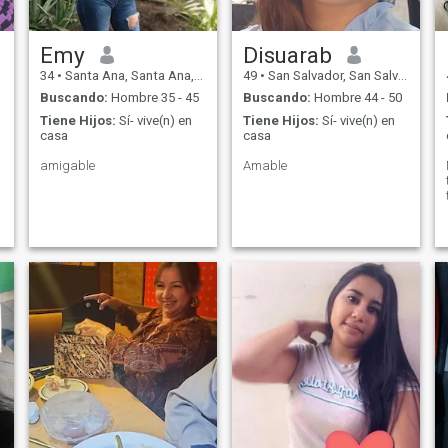
Emy
Disuarab
34
•
Santa Ana, Santa Ana, El Salvador
49
•
San Salvador, San Salvador, El Salvador
Buscando:
Hombre 35 - 45
Buscando:
Hombre 44 - 50
Tiene Hijos:
Sí- vive(n) en
Tiene Hijos:
Sí- vive(n) en
casa
casa
amigable
Amable