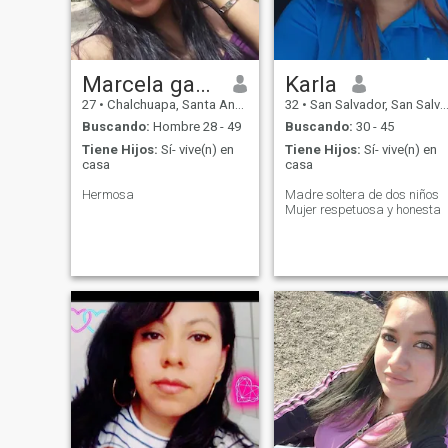
Marcela gabriela castro
Karla
27
•
Chalchuapa, Santa Ana, El Salvador
32
•
San Salvador, San Salvador, El Salvador
Buscando:
Hombre 28 - 49
Buscando:
30 - 45
Tiene Hijos:
Sí- vive(n) en
Tiene Hijos:
Sí- vive(n) en
casa
casa
Hermosa
Madre soltera de dos niños
Mujer respetuosa y honesta