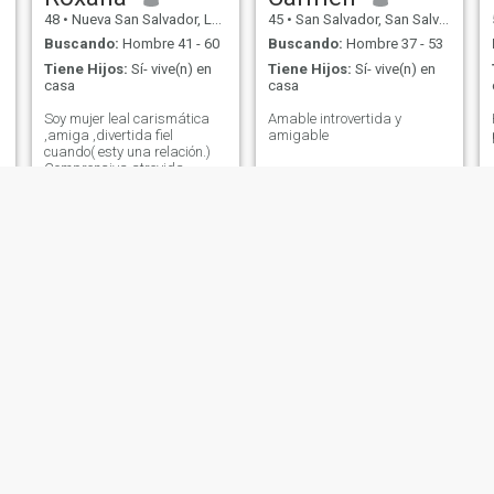
48
•
Nueva San Salvador, La Libertad, El Salvador
45
•
San Salvador, San Salvador, El Salvador
Buscando:
Hombre 41 - 60
Buscando:
Hombre 37 - 53
Tiene Hijos:
Sí- vive(n) en
Tiene Hijos:
Sí- vive(n) en
casa
casa
Soy mujer leal carismática
Amable introvertida y
,amiga ,divertida fiel
amigable
cuando( esty una relación.)
Comprensiva atrevida
Massiel Zelaya
Carol
22
•
Nueva San Salvador, La Libertad, El Salvador
44
•
San Salvador, San Salvador, El Salvador