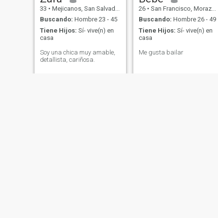
33
•
Mejicanos, San Salvador, El Salvador
26
•
San Francisco, Morazán, El Salvador
Buscando:
Hombre 23 - 45
Buscando:
Hombre 26 - 49
Tiene Hijos:
Sí- vive(n) en
Tiene Hijos:
Sí- vive(n) en
casa
casa
Soy una chica muy amable,
Me gusta bailar
detallista, cariñosa.
Yanet
Eli
39
•
San Salvador, San Salvador, El Salvador
22
•
Apopa, San Salvador, El Salvador