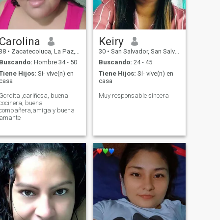
Carolina
Keiry
38
•
Zacatecoluca, La Paz, El Salvador
30
•
San Salvador, San Salvador, El Salvador
Buscando:
Hombre 34 - 50
Buscando:
24 - 45
Tiene Hijos:
Sí- vive(n) en
Tiene Hijos:
Sí- vive(n) en
casa
casa
Gordita ,cariñosa, buena
Muy responsable sincera
cocinera, buena
compañera,amiga y buena
amante