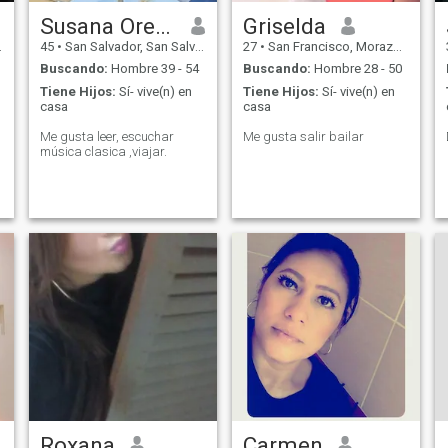
Susana Orellana
Griselda
45
•
San Salvador, San Salvador, El Salvador
27
•
San Francisco, Morazán, El Salvador
Buscando:
Hombre 39 - 54
Buscando:
Hombre 28 - 50
Tiene Hijos:
Sí- vive(n) en
Tiene Hijos:
Sí- vive(n) en
casa
casa
Me gusta leer, escuchar
Me gusta salir bailar
música clasica ,viajar.
Roxana
Carmen