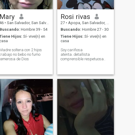
Mary
Rosi rivas
46
•
San Salvador, San Salvador, El Salvador
27
•
Apopa, San Salvador, El Salvador
Buscando:
Hombre 39 - 54
Buscando:
Hombre 27 - 30
Tiene Hijos:
Sí- vive(n) en
Tiene Hijos:
Sí- vive(n) en
casa
casa
Madre soltera con 2 hijos
Soy cariñosa
trabajo no bebo no fumo
atenta..detallista
temerosa de Dios
comprensible respetuosa..