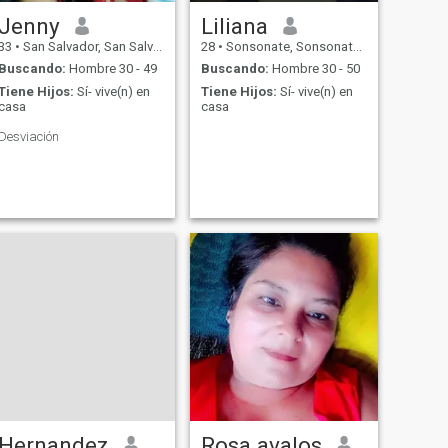
Jenny
Liliana
33
•
San Salvador, San Salvador, El Salvador
28
•
Sonsonate, Sonsonate, El Salvador
Buscando:
Hombre 30 - 49
Buscando:
Hombre 30 - 50
Tiene Hijos:
Sí- vive(n) en
Tiene Hijos:
Sí- vive(n) en
casa
casa
Desviación
Hernandez
Rosa avalos