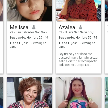
Melissa
Azalea
29
•
San Salvador, San Salvador, El Salvador
61
•
Nueva San Salvador, La Libertad, El Salvador
Buscando:
Hombre 29 - 49
Buscando:
Hombre 55 - 75
Tiene Hijos:
Sí- vive(n) en
Tiene Hijos:
Sí- vive(n) en
casa
casa
Soy tierna y cariñosa Me
gusta el mar y la naturaleza,
salir a disfrutar y compartir
todo con mi pareja. La
fidelidad y la sinceridad son
básicos en el amor.