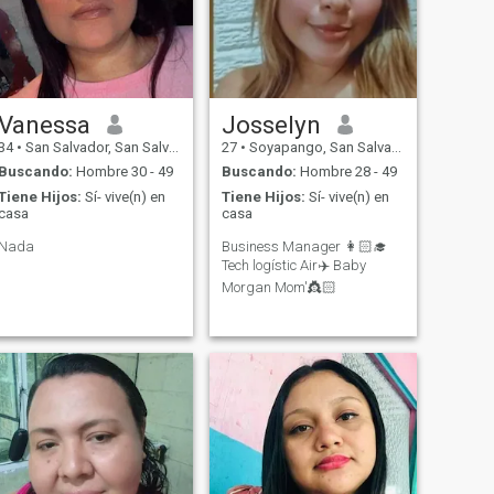
Vanessa
Josselyn
34
•
San Salvador, San Salvador, El Salvador
27
•
Soyapango, San Salvador, El Salvador
Buscando:
Hombre 30 - 49
Buscando:
Hombre 28 - 49
Tiene Hijos:
Sí- vive(n) en
Tiene Hijos:
Sí- vive(n) en
casa
casa
Nada
Business Manager 👩🏻‍🎓
Tech logístic Air✈️ Baby
Morgan Mom'👸🏻