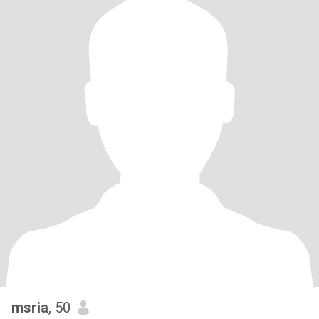
msria
, 50